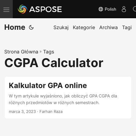
Polish
T
o
Home
g
Szukaj
Kategorie
Archiwa
Tagi
g
l
Strona Główna
»
Tags
e
CGPA Calculator
n
a
v
Kalkulator GPA online
i
g
W tym artykule wyjaśniono, jak obliczyć GPA CGPA dla
różnych przedmiotów w różnych semestrach.
a
marca 3, 2023
· Farhan Raza
t
i
o