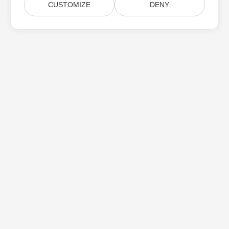
CUSTOMIZE
DENY
Subskrybuj aktualizacje produktów Aspose
Otrzymuj comiesięczne biuletyny i oferty dostarczane
bezpośrednio do Twojej
Submit