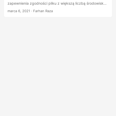
n
zapewnienia zgodności pliku z większą liczbą środowisk
systemowych i systemów operacyjnych. Przyjrzyjmy się
marca 6, 2021
· Farhan Raza
różnym przypadkom użycia związanym z programową
konwersją EPUB do PDF przy użyciu języka Java.