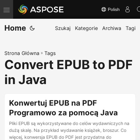
Polish
T
o
Home
g
Szukaj
Kategorie
Archiwa
Tagi
g
l
Strona Główna
»
Tags
e
Convert EPUB to PDF
n
a
in Java
v
i
g
Konwertuj EPUB na PDF
a
Programowo za pomocą Java
t
Pliki EPUB są wykorzystywane do celów wydawniczych na
i
dużą skalę. Na przykład wydawanie książek, broszur. Co
o
więcej, konwersja EPUB do PDF jest przydatna do