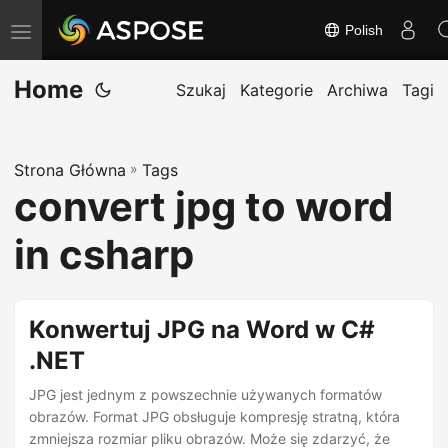
Polish
T
o
Home
g
Szukaj
Kategorie
Archiwa
Tagi
g
l
Strona Główna
»
Tags
e
convert jpg to word
n
a
in csharp
v
i
g
Konwertuj JPG na Word w C#
a
.NET
t
JPG jest jednym z powszechnie używanych formatów
i
obrazów. Format JPG obsługuje kompresję stratną, która
o
zmniejsza rozmiar pliku obrazów. Może się zdarzyć, że