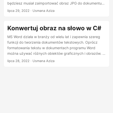
n
będziesz musiał zaimportować obraz JPG do dokumentu
programu Word z aplikacji .NET. Możesz także otrzymać
lipca 29, 2022
· Usmana Aziza
partię obrazów JPG, które musisz przekonwertować na
dokument Word. Aby to osiągnąć, w tym artykule
pokazano, jak konwertować obrazy JPG do programu
Konwertuj obraz na słowo w C#
Word w języku C# .NET.
MS Word działa w branży od wielu lat i zapewnia szereg
funkcji do tworzenia dokumentów tekstowych. Oprócz
formatowania tekstu w dokumentach programu Word
można używać różnych obiektów graficznych i obrazów. W
niektórych przypadkach otrzymujesz partię obrazów, które
lipca 28, 2022
· Usmana Aziza
musisz przekonwertować na dokument programu Word.
Aby to osiągnąć, w tym artykule pokazano, jak
przekonwertować obrazy na dokument programu Word w
języku C# .NET.