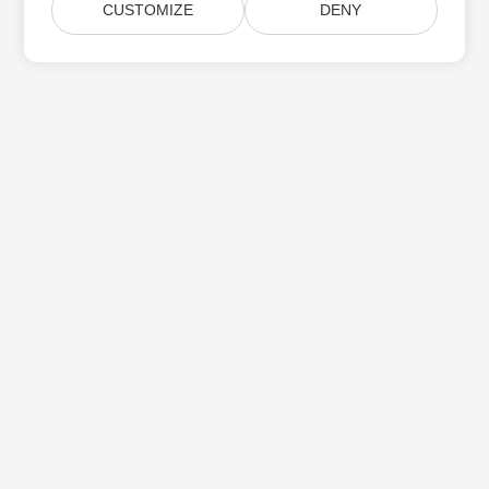
CUSTOMIZE
DENY
Subskrybuj aktualizacje produktów Aspose
Otrzymuj comiesięczne biuletyny i oferty dostarczane
bezpośrednio do Twojej
Submit