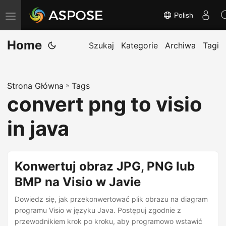
Polish
T
o
Home
g
Szukaj
Kategorie
Archiwa
Tagi
g
l
Strona Główna
»
Tags
e
convert png to visio
n
a
in java
v
i
g
Konwertuj obraz JPG, PNG lub
a
BMP na Visio w Javie
t
Dowiedz się, jak przekonwertować plik obrazu na diagram
i
programu Visio w języku Java. Postępuj zgodnie z
o
przewodnikiem krok po kroku, aby programowo wstawić