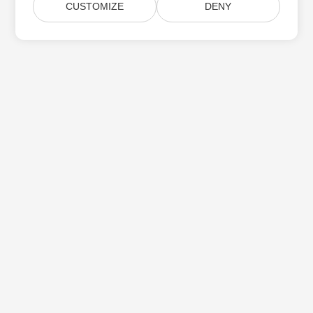
CUSTOMIZE
DENY
Subskrybuj aktualizacje produktów Aspose
Otrzymuj comiesięczne biuletyny i oferty dostarczane
bezpośrednio do Twojej
Submit