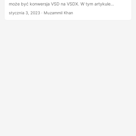
n
może być konwersja VSD na VSDX. W tym artykule
dowiesz się, jak przekonwertować VSD na VSDX w Python.
stycznia 3, 2023
· Muzammil Khan