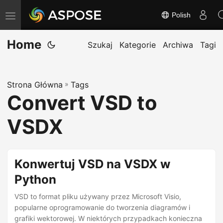
Polish
T
o
Home
g
Szukaj
Kategorie
Archiwa
Tagi
g
l
Strona Główna
»
Tags
e
Convert VSD to
n
a
VSDX
v
i
g
Konwertuj VSD na VSDX w
a
Python
t
VSD to format pliku używany przez Microsoft Visio,
i
popularne oprogramowanie do tworzenia diagramów i
o
grafiki wektorowej. W niektórych przypadkach konieczna