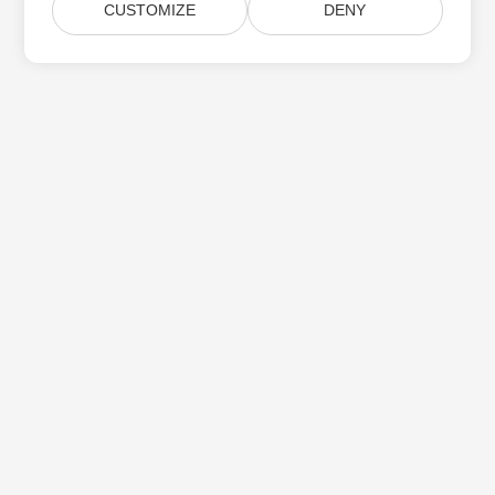
CUSTOMIZE
DENY
Subskrybuj aktualizacje produktów Aspose
Otrzymuj comiesięczne biuletyny i oferty dostarczane
bezpośrednio do Twojej
Submit