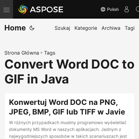
Polish
T
o
Home
g
Szukaj
Kategorie
Archiwa
Tagi
g
l
Strona Główna
»
Tags
e
Convert Word DOC to
n
a
GIF in Java
v
i
g
Konwertuj Word DOC na PNG,
a
JPEG, BMP, GIF lub TIFF w Javie
t
W różnych przypadkach musimy programowo wyświetlać
i
dokumenty MS Word w naszych aplikacjach. Jednym z
o
najwygodniejszych sposobów w takich scenariuszach jest