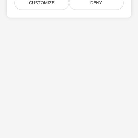
CUSTOMIZE
DENY
Subskrybuj aktualizacje produktów Aspose
Otrzymuj comiesięczne biuletyny i oferty dostarczane
bezpośrednio do Twojej
Submit