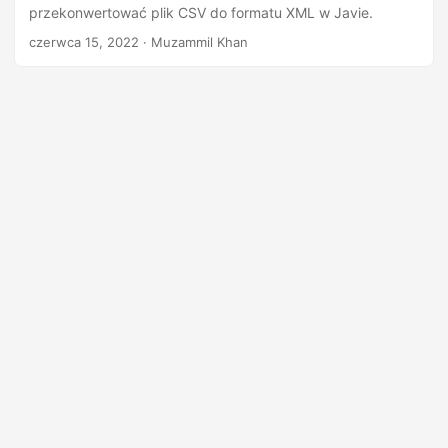
n
przekonwertować plik CSV do formatu XML w Javie.
czerwca 15, 2022
· Muzammil Khan