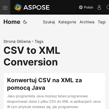
Polish
T
o
Home
g
Szukaj
Kategorie
Archiwa
Tagi
g
l
Strona Główna
»
Tags
e
CSV to XML
n
a
Conversion
v
i
g
Konwertuj CSV na XML za
a
pomocą Java
t
Jako programista Java możesz łatwo programowo
i
eksportować dane z pliku CSV do XML w aplikacjach Java.
o
W tym artykule dowiesz się, jak programowo