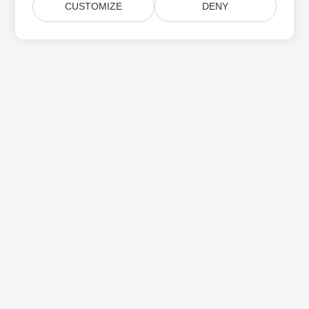
CUSTOMIZE
DENY
Subskrybuj aktualizacje produktów Aspose
Otrzymuj comiesięczne biuletyny i oferty dostarczane
bezpośrednio do Twojej
Submit