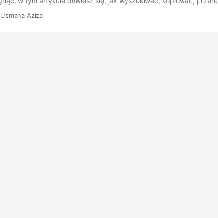
ągnąć, w tym artykule dowiesz się, jak wyszukiwać, kopiować, przen
serwerze Microsoft Exchange Server w Javie.
 Usmana Aziza