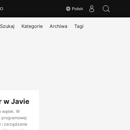
O
Polish
Szukaj
Kategorie
Archiwa
Tagi
 w Javie
h wątek. W
s programowej
 i zarządzanie