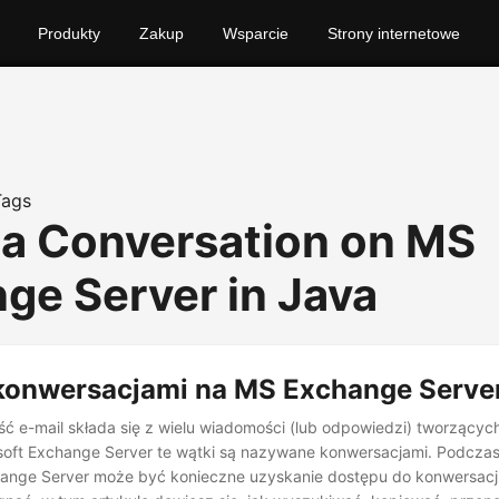
Produkty
Zakup
Wsparcie
Strony internetowe
Tags
 a Conversation on MS
ge Server in Java
 konwersacjami na MS Exchange Server
ć e-mail składa się z wielu wiadomości (lub odpowiedzi) tworzącyc
soft Exchange Server te wątki są nazywane konwersacjami. Podcza
ange Server może być konieczne uzyskanie dostępu do konwersacji