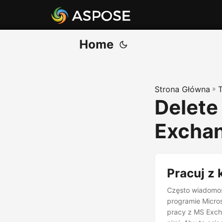
Home
Strona Główna
»
Delete
Exchan
Pracuj z
Często wiadomoś
programie Micro
pracy z MS Exch