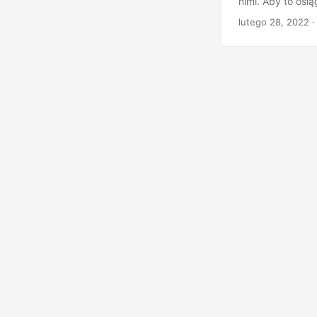
nimi. Aby to osi
konwersacje na 
lutego 28, 2022
·