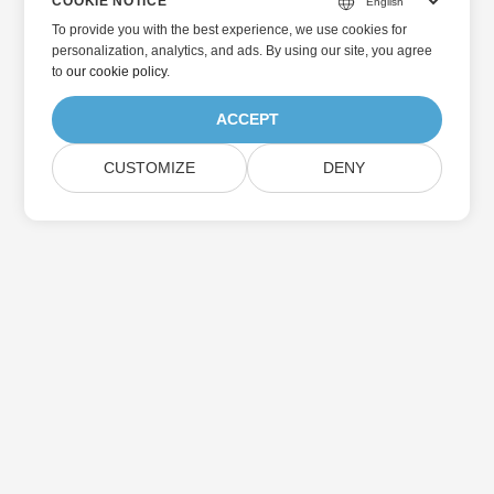
COOKIE NOTICE
To provide you with the best experience, we use cookies for
personalization, analytics, and ads. By using our site, you agree
to
our cookie policy
.
ACCEPT
CUSTOMIZE
DENY
Subskrybuj aktualizacje produktów Aspose
Otrzymuj comiesięczne biuletyny i oferty dostarczane
bezpośrednio do Twojej