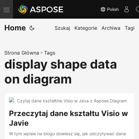
Polish
T
o
Home
g
Szukaj
Kategorie
Archiwa
Tagi
g
l
Strona Główna
»
Tags
e
display shape data
n
a
on diagram
v
i
g
a
Przeczytaj dane kształtu Visio w
t
Javie
i
o
W tym wpisie na blogu dowiesz się, jak odczytywać dane