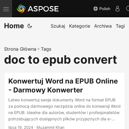
Polish
T
o
Home
g
Szukaj
Kategorie
Archiwa
Tagi
g
l
Strona Główna
»
Tags
e
doc to epub convert
n
a
v
Konwertuj Word na EPUB Online
i
- Darmowy Konwerter
g
a
Łatwo konwertuj swoje dokumenty Word na format EPUB
t
za pomocą darmowego narzędzia online do konwersji Word
na EPUB. Idealne dla autorów, studentów i profesjonalistów
i
potrzebujących dostępnych plików przyjaznych dla e-
o
czytników.
lipca 19, 2024
· Muzammil Khan