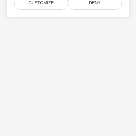
CUSTOMIZE
DENY
Subskrybuj aktualizacje produktów Aspose
Otrzymuj comiesięczne biuletyny i oferty dostarczane
bezpośrednio do Twojej
Submit