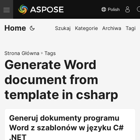
Polish
T
o
Home
g
Szukaj
Kategorie
Archiwa
Tagi
g
l
Strona Główna
»
Tags
e
Generate Word
n
a
document from
v
i
template in csharp
g
a
t
Generuj dokumenty programu
i
Word z szablonów w języku C#
o
.NET