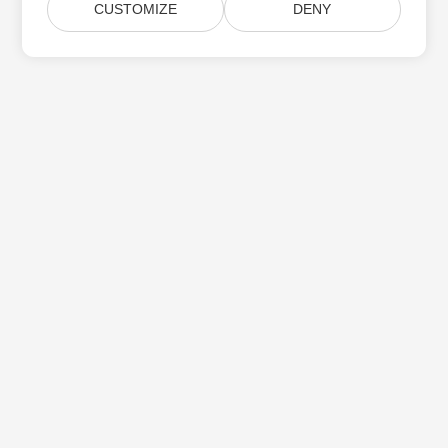
CUSTOMIZE
DENY
Subskrybuj aktualizacje produktów Aspose
Otrzymuj comiesięczne biuletyny i oferty dostarczane
bezpośrednio do Twojej
Submit