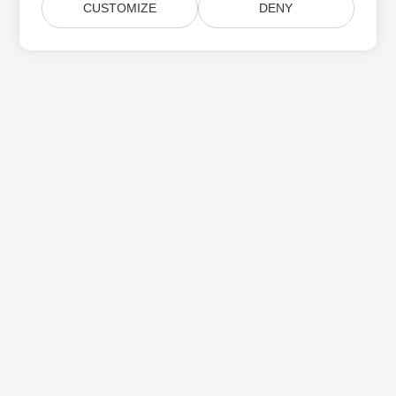
CUSTOMIZE
DENY
Subskrybuj aktualizacje produktów Aspose
Otrzymuj comiesięczne biuletyny i oferty dostarczane
bezpośrednio do Twojej
Submit