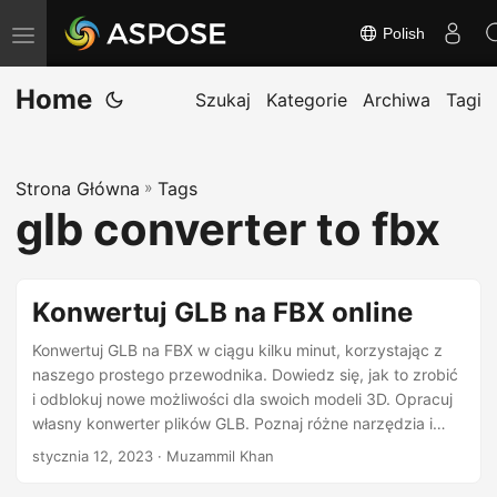
Polish
T
o
Home
g
Szukaj
Kategorie
Archiwa
Tagi
g
l
Strona Główna
»
Tags
e
glb converter to fbx
n
a
v
Konwertuj GLB na FBX online
i
g
Konwertuj GLB na FBX w ciągu kilku minut, korzystając z
naszego prostego przewodnika. Dowiedz się, jak to zrobić
a
i odblokuj nowe możliwości dla swoich modeli 3D. Opracuj
t
własny konwerter plików GLB. Poznaj różne narzędzia i
i
metody konwersji GLB na FBX.
stycznia 12, 2023
· Muzammil Khan
o