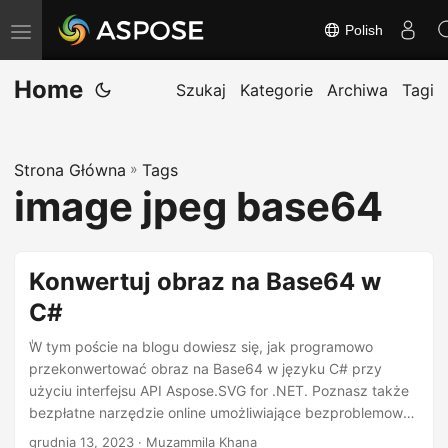
Polish
T
o
Home
g
Szukaj
Kategorie
Archiwa
Tagi
g
l
Strona Główna
»
Tags
e
image jpeg base64
n
a
v
Konwertuj obraz na Base64 w
i
C#
g
a
ٰW tym poście na blogu dowiesz się, jak programowo
t
przekonwertować obraz na Base64 w języku C# przy
użyciu interfejsu API Aspose.SVG for .NET. Poznasz także
i
bezpłatne narzędzie online umożliwiające bezproblemową
o
konwersję obrazów PNG lub JPG do formatu Base64.
grudnia 13, 2023
· Muzammila Khana