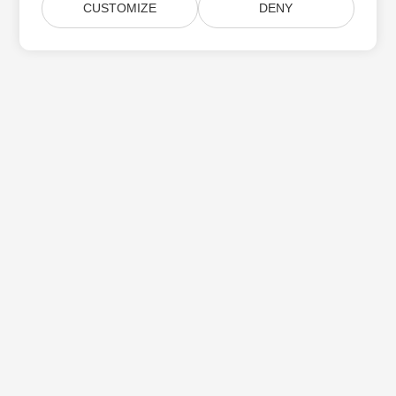
CUSTOMIZE
DENY
Subskrybuj aktualizacje produktów Aspose
Otrzymuj comiesięczne biuletyny i oferty dostarczane
bezpośrednio do Twojej
Submit