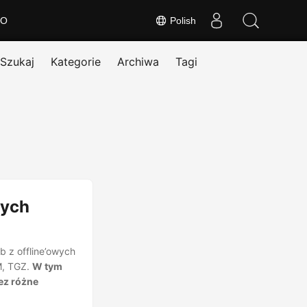
O
Polish
Szukaj
Kategorie
Archiwa
Tagi
zych
 z offline’owych
M, TGZ.
W tym
ez różne