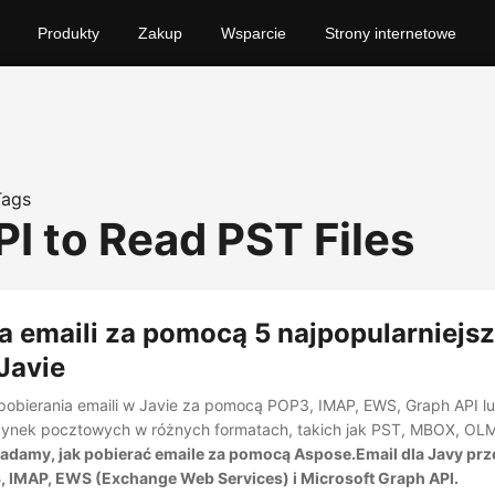
Produkty
Zakup
Wsparcie
Strony internetowe
Tags
PI to Read PST Files
a emaili za pomocą 5 najpopularniejs
Javie
obierania emaili w Javie za pomocą POP3, IMAP, EWS, Graph API lub
nek pocztowych w różnych formatach, takich jak PST, MBOX, OL
damy, jak pobierać emaile za pomocą Aspose.Email dla Javy prz
, IMAP, EWS (Exchange Web Services) i Microsoft Graph API.