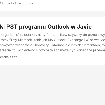
 Margarita Samodurova
iki PST programu Outlook w Javie
torage Table) to dobrze znany format plików używany do przechow
ramy firmy Microsoft, takie jak MS Outlook, Exchange i Windows Mes
owywać wiadomości, kontakty i informacje o innych elementach, ta
arzenia itp. W niektórych przypadkach może być konieczne przeana
e wyodrębnienie z niego danych. Aby to osiągnąć, w tym artykule p
smana Aziza
 programu MS Outlook przy użyciu języka Java. Dowiesz się, jak wy
derów, czytać e-maile i pobierać kontakty z pliku PST.