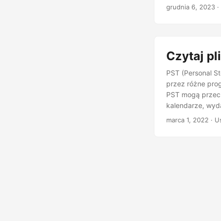
grudnia 6, 2023
·
Czytaj pl
PST (Personal S
przez różne prog
PST mogą przech
kalendarze, wyd
PST i programow
marca 1, 2022
· U
czytać pliki PST
informacje z fol