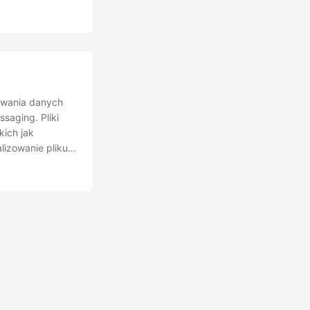
ywania danych
saging. Pliki
kich jak
lizowanie pliku
okazano, jak
odrębniać