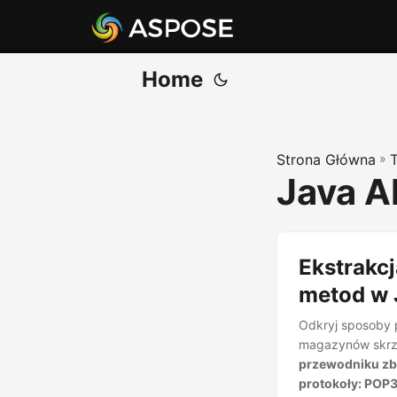
Home
Strona Główna
»
Java A
Ekstrakcj
metod w 
Odkryj sposoby p
magazynów skrzy
przewodniku zba
protokoły: POP3