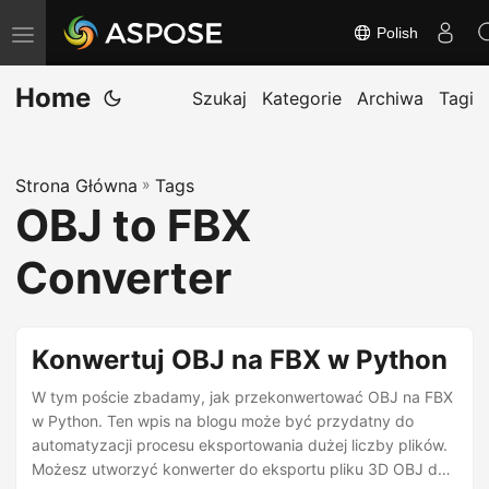
Polish
T
o
Home
g
Szukaj
Kategorie
Archiwa
Tagi
g
l
Strona Główna
»
Tags
e
OBJ to FBX
n
a
Converter
v
i
g
Konwertuj OBJ na FBX w Python
a
W tym poście zbadamy, jak przekonwertować OBJ na FBX
t
w Python. Ten wpis na blogu może być przydatny do
i
automatyzacji procesu eksportowania dużej liczby plików.
o
Możesz utworzyć konwerter do eksportu pliku 3D OBJ do