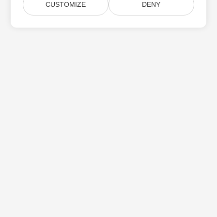
CUSTOMIZE
DENY
Subskrybuj aktualizacje produktów Aspose
Otrzymuj comiesięczne biuletyny i oferty dostarczane
bezpośrednio do Twojej
Submit