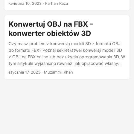
formatu FBX w Python.
n
kwietnia 10, 2023
· Farhan Raza
Konwertuj OBJ na FBX –
konwerter obiektów 3D
Czy masz problem z konwersją modeli 3D z formatu OBJ
do formatu FBX? Poznaj sekret łatwej konwersji modeli 3D
z OBJ na FBX online lub bez użycia oprogramowania 3D. W
tym artykule wyjaśniono również, jak opracować własny
konwerter plików OBJ.
stycznia 17, 2023
· Muzammil Khan