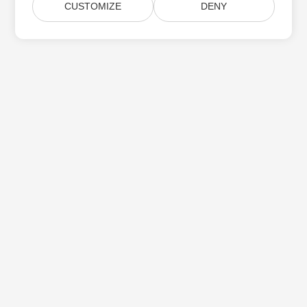
CUSTOMIZE
DENY
Subskrybuj aktualizacje produktów Aspose
Otrzymuj comiesięczne biuletyny i oferty dostarczane
bezpośrednio do Twojej
Submit