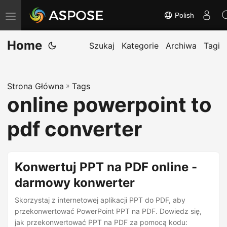
Polish
T
o
Home
g
Szukaj
Kategorie
Archiwa
Tagi
g
l
Strona Główna
»
Tags
e
online powerpoint to
n
a
pdf converter
v
i
g
Konwertuj PPT na PDF online -
a
darmowy konwerter
t
Skorzystaj z internetowej aplikacji PPT do PDF, aby
i
przekonwertować PowerPoint PPT na PDF. Dowiedz się,
o
jak przekonwertować PPT na PDF za pomocą kodu: