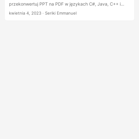
n
przekonwertuj PPT na PDF w językach C#, Java, C++ i
Python.
kwietnia 4, 2023
· Seriki Emmanuel