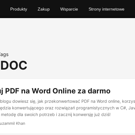
Produkty
Zakup
Wsparcie
Strony internetowe
Tags
o DOC
j PDF na Word Online za darmo
blogu dowiesz się, jak przekonwertować PDF na Word online, korzys
dzia konwertującego oraz rozwiązań programistycznych w C#, Java
 metodę dla swoich potrzeb i zacznij konwersję już dziś!
uzammil Khan