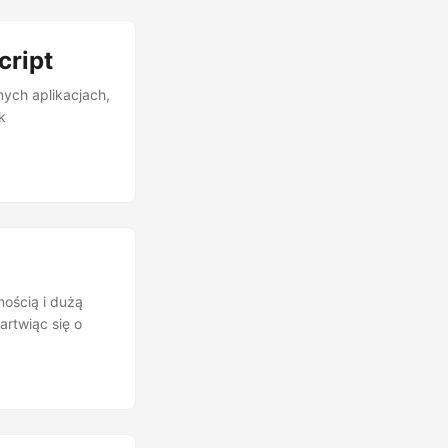
cript
nych aplikacjach,
k
ością i dużą
artwiąc się o