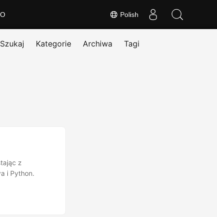
O
Polish
Szukaj
Kategorie
Archiwa
Tagi
tając z
 i Python.