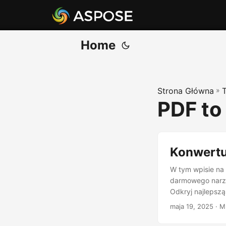
Home
Strona Główna
»
PDF t
Konwertu
W tym wpisie na 
darmowego narzę
Odkryj najlepszą
maja 19, 2025
· M