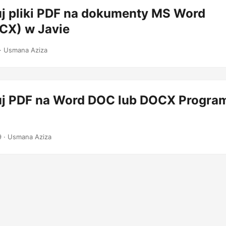
j pliki PDF na dokumenty MS Word
X) w Javie
· Usmana Aziza
j PDF na Word DOC lub DOCX Progr
9
· Usmana Aziza