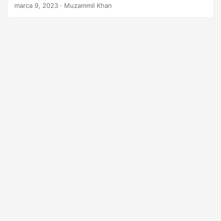
n
marca 9, 2023
· Muzammil Khan