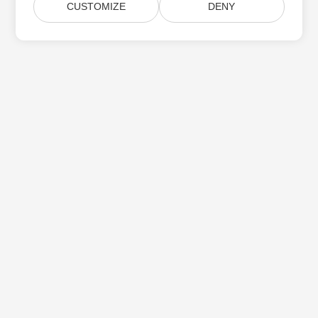
CUSTOMIZE
DENY
Subskrybuj aktualizacje produktów Aspose
Otrzymuj comiesięczne biuletyny i oferty dostarczane
bezpośrednio do Twojej
Submit