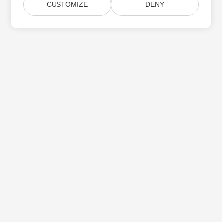
CUSTOMIZE
DENY
Subskrybuj aktualizacje produktów Aspose
Otrzymuj comiesięczne biuletyny i oferty dostarczane
bezpośrednio do Twojej
Submit