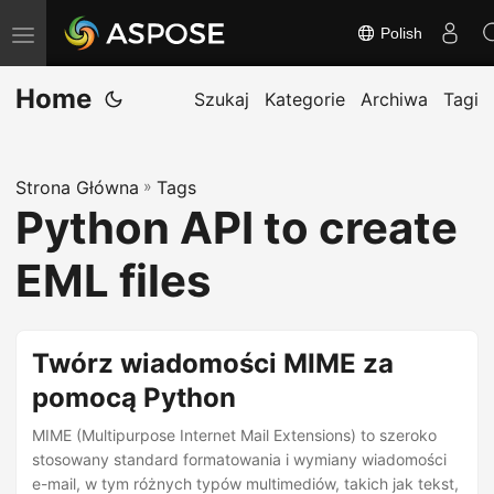
Polish
T
o
Home
g
Szukaj
Kategorie
Archiwa
Tagi
g
l
Strona Główna
»
Tags
e
Python API to create
n
a
EML files
v
i
g
Twórz wiadomości MIME za
a
pomocą Python
t
MIME (Multipurpose Internet Mail Extensions) to szeroko
i
stosowany standard formatowania i wymiany wiadomości
o
e-mail, w tym różnych typów multimediów, takich jak tekst,