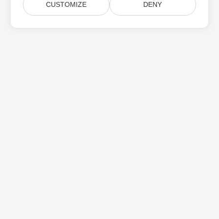
CUSTOMIZE
DENY
Subskrybuj aktualizacje produktów Aspose
Otrzymuj comiesięczne biuletyny i oferty dostarczane
bezpośrednio do Twojej
Submit