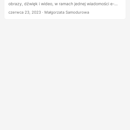
n
obrazy, dźwięk i wideo, w ramach jednej wiadomości e-
mail. W tym artykule omówimy, jak utworzyć EML z
czerwca 23, 2023
· Małgorzata Samodurowa
obrazami w treści HTML.