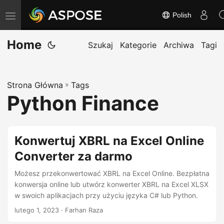
Polish
T
o
Home
g
Szukaj
Kategorie
Archiwa
Tagi
g
l
Strona Główna
»
Tags
e
Python Finance
n
a
v
Konwertuj XBRL na Excel Online
i
Converter za darmo
g
a
Możesz przekonwertować XBRL na Excel Online. Bezpłatna
t
konwersja online lub utwórz konwerter XBRL na Excel XLSX
w swoich aplikacjach przy użyciu języka C# lub Python.
i
lutego 1, 2023
· Farhan Raza
o