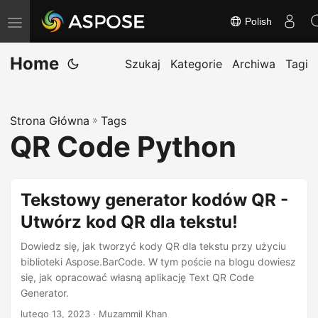
Polish
T
o
Home
g
Szukaj
Kategorie
Archiwa
Tagi
g
l
Strona Główna
»
Tags
e
QR Code Python
n
a
v
Tekstowy generator kodów QR -
i
Utwórz kod QR dla tekstu!
g
a
Dowiedz się, jak tworzyć kody QR dla tekstu przy użyciu
t
biblioteki Aspose.BarCode. W tym poście na blogu dowiesz
się, jak opracować własną aplikację Text QR Code
i
Generator.
o
lutego 13, 2023
· Muzammil Khan