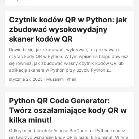
n
Czytnik kodów QR w Python: jak
zbudować wysokowydajny
skaner kodów QR
Dowiedz się, jak skanować, wykrywać, rozpoznawać i
czytać kody QR w Python. W tym wpisie na blogu dowiesz
się również, jak zbudować własny czytnik kodów QR lub
aplikację skanera w Python przy użyciu Python z
Aspose.BarCode.
stycznia 27, 2023
· Muzammil Khan
Python QR Code Generator:
Twórz oszałamiające kody QR w
kilka minut!
Odkryj moc biblioteki Aspose.BarCode for Python i naucz
się tworzyć wspaniałe kody QR w ciągu kilku minut. W tym