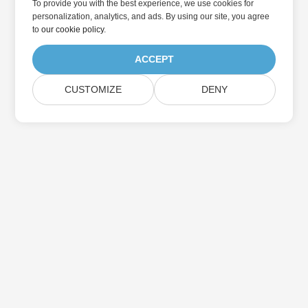
To provide you with the best experience, we use cookies for
personalization, analytics, and ads. By using our site, you agree
to
our cookie policy
.
ACCEPT
CUSTOMIZE
DENY
Subskrybuj aktualizacje produktów Aspose
Otrzymuj comiesięczne biuletyny i oferty dostarczane
bezpośrednio do Twojej