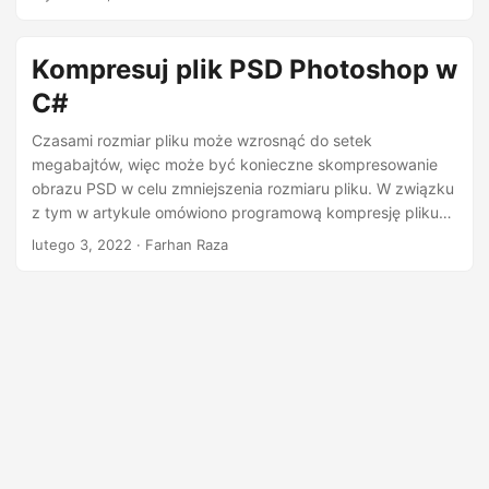
n
kompresować pliki PSD bez użycia programu Photoshop.
Kompresuj plik PSD Photoshop w
C#
Czasami rozmiar pliku może wzrosnąć do setek
megabajtów, więc może być konieczne skompresowanie
obrazu PSD w celu zmniejszenia rozmiaru pliku. W związku
z tym w artykule omówiono programową kompresję pliku
PSD w języku C#.
lutego 3, 2022
· Farhan Raza