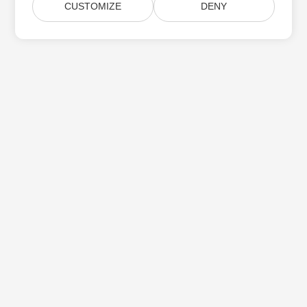
CUSTOMIZE
DENY
Subskrybuj aktualizacje produktów Aspose
Otrzymuj comiesięczne biuletyny i oferty dostarczane
bezpośrednio do Twojej
Submit