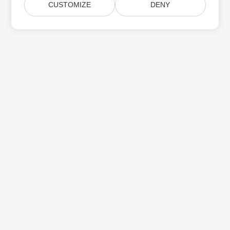
CUSTOMIZE
DENY
Subskrybuj aktualizacje produktów Aspose
Otrzymuj comiesięczne biuletyny i oferty dostarczane
bezpośrednio do Twojej
Submit