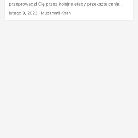
n
przeprowadzi Cię przez kolejne etapy przekształcania
obrazów SVG do formatu PNG online lub programowego
lutego 9, 2023
· Muzammil Khan
tworzenia własnego konwertera.