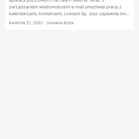
n
zarządzaniem wiadomościami e-mail umożliwia pracę z
kalendarzami, kontaktami, czatami itp. oraz zapewnia inne
usługi współpracy. W poprzednim artykule widziałeś, jak
kwietnia 21, 2022
· Usmana Aziza
zaimportować kontakty z konta Gmail w aplikacji .NET. W
tym artykule omówimy, jak tworzyć, aktualizować i usuwać
kontakty na koncie Gmail przy użyciu C# .NET.