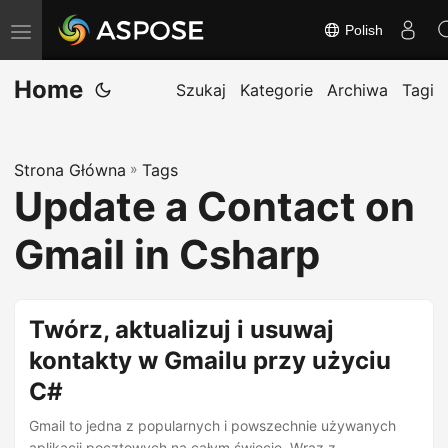
Polish
T
o
Home
g
Szukaj
Kategorie
Archiwa
Tagi
g
l
Strona Główna
»
Tags
e
Update a Contact on
n
a
Gmail in Csharp
v
i
g
Twórz, aktualizuj i usuwaj
a
kontakty w Gmailu przy użyciu
t
C#
i
o
Gmail to jedna z popularnych i powszechnie używanych
aplikacji pocztowych na całym świecie. Wraz z