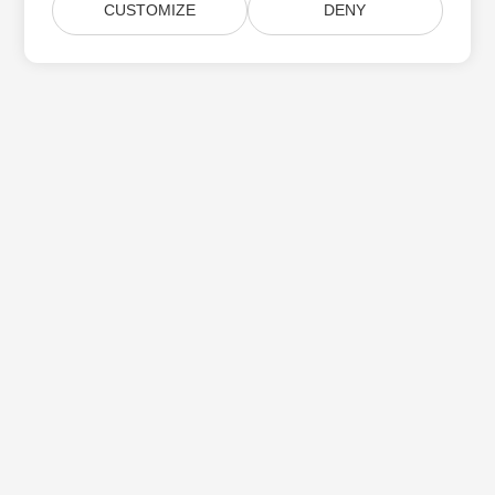
CUSTOMIZE
DENY
Subskrybuj aktualizacje produktów Aspose
Otrzymuj comiesięczne biuletyny i oferty dostarczane
bezpośrednio do Twojej
Submit