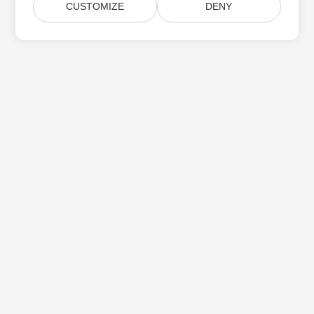
CUSTOMIZE
DENY
Subskrybuj aktualizacje produktów Aspose
Otrzymuj comiesięczne biuletyny i oferty dostarczane
bezpośrednio do Twojej
Submit