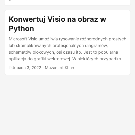
n
przekonwertować diagram Visio na SVG w Python.
Konwertuj Visio na obraz w
Python
Microsoft Visio umożliwia rysowanie różnorodnych prostych
lub skomplikowanych profesjonalnych diagramów,
schematów blokowych, osi czasu itp. Jest to popularna
aplikacja do grafiki wektorowej. W niektórych przypadkach
może być konieczne przekonwertowanie diagramów
listopada 3, 2022
· Muzammil Khan
programu Visio na obrazy PNG lub JPG. W tym artykule
dowiesz się, jak przekonwertować diagram programu Visio
na obraz w języku Python.