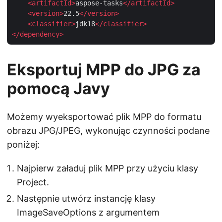
<
artifactId
>
aspose-tasks
</
artifactId
>
<
version
>
22.5
</
version
>
<
classifier
>
jdk18
</
classifier
>
</
dependency
>
Eksportuj MPP do JPG za
pomocą Javy
Możemy wyeksportować plik MPP do formatu
obrazu JPG/JPEG, wykonując czynności podane
poniżej:
Najpierw załaduj plik MPP przy użyciu klasy
Project.
Następnie utwórz instancję klasy
ImageSaveOptions z argumentem