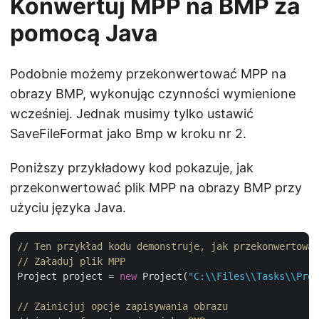
Konwertuj MPP na BMP za
pomocą Java
Podobnie możemy przekonwertować MPP na
obrazy BMP, wykonując czynności wymienione
wcześniej. Jednak musimy tylko ustawić
SaveFileFormat jako Bmp w kroku nr 2.
Poniższy przykładowy kod pokazuje, jak
przekonwertować plik MPP na obrazy BMP przy
użyciu języka Java.
// Ten przykład kodu demonstruje, jak przekonwertować
// Załaduj plik MPP
Project project = 
new
 Project(
"C:\\Files\\Tasks\\Proj
// Zainicjuj opcje zapisywania obrazu 