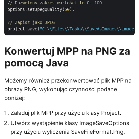
// Dozwolony zakres wartości to 0..100.
options.setJpegQuality(
50
);

// Zapisz jako JPEG
project.save(
"C:\\Files\\Tasks\\SaveAsImages\\image_o
Konwertuj MPP na PNG za
pomocą Java
Możemy również przekonwertować plik MPP na
obrazy PNG, wykonując czynności podane
poniżej:
Załaduj plik MPP przy użyciu klasy Project.
Utwórz wystąpienie klasy ImageSaveOptions
przy użyciu wyliczenia SaveFileFormat.Png.