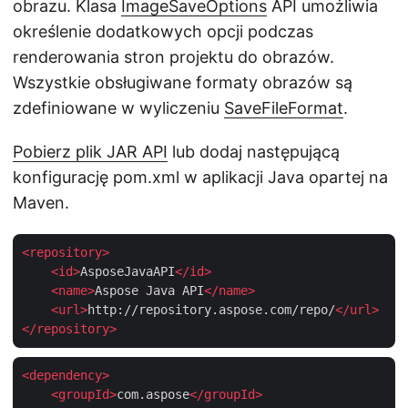
obrazu. Klasa
ImageSaveOptions
API umożliwia
określenie dodatkowych opcji podczas
renderowania stron projektu do obrazów.
Wszystkie obsługiwane formaty obrazów są
zdefiniowane w wyliczeniu
SaveFileFormat
.
Pobierz plik JAR API
lub dodaj następującą
konfigurację pom.xml w aplikacji Java opartej na
Maven.
<
repository
>
<
id
>
AsposeJavaAPI
</
id
>
<
name
>
Aspose Java API
</
name
>
<
url
>
http://repository.aspose.com/repo/
</
url
>
</
repository
>
<
dependency
>
<
groupId
>
com.aspose
</
groupId
>