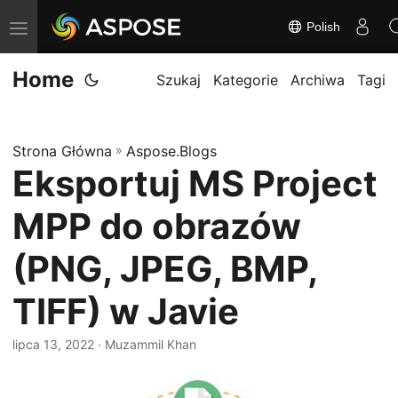
Polish
P
r
Home
z
Szukaj
Kategorie
Archiwa
Tagi
e
ł
Strona Główna
»
Aspose.Blogs
ą
Eksportuj MS Project
c
z
MPP do obrazów
n
a
(PNG, JPEG, BMP,
w
TIFF) w Javie
i
g
lipca 13, 2022
· Muzammil Khan
a
c