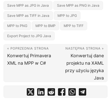
Save MPP as JPG in Java
Save MPP as PNG in Java
Save MPP as TIFF in Java
MPP to JPG
MPP to PNG
MPP to BMP
MPP to TIFF
Export Project to JPG Java
« POPRZEDNIA STRONA
NASTĘPNA STRONA »
Konwertuj Primavera
Konwertuj dane
XML na MPP w C#
projektu na XAML
przy użyciu języka
Java