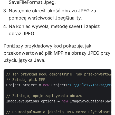
SaveFileFormat.Jpeg.
Następnie określ jakość obrazu JPEG za
pomocą właściwości JpegQuality.
Na koniec wywołaj metodę save() i zapisz
obraz JPEG.
Poniższy przykładowy kod pokazuje, jak
przekonwertować plik MPP na obrazy JPEG przy
użyciu języka Java.
// Ten przykład kodu demonstruje, jak przekonwertować
// Załaduj plik MPP
Project project = 
new
 Project(
"C:\\Files\\Tasks\\Proj
// Zainicjuj opcje zapisywania obrazu
ImageSaveOptions options = 
new
 ImageSaveOptions(SaveF
// Do manipulowania jakością JPEG można użyć właściwo