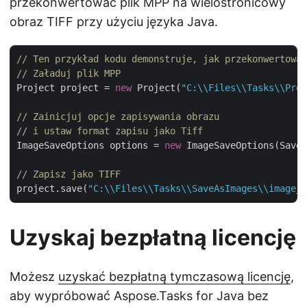
przekonwertować plik MPP na wielostronicowy
obraz TIFF przy użyciu języka Java.
// Ten przykład kodu demonstruje, jak przekonwertować
// Załaduj plik MPP
Project project = 
new
 Project(
"C:\\Files\\Tasks\\Proj
// Zainicjuj opcje zapisywania obrazu 
// i ustaw format zapisu jako Tiff
ImageSaveOptions options = 
new
 ImageSaveOptions(SaveF
// Zapisz jako TIFF
project.save(
"C:\\Files\\Tasks\\SaveAsImages\\image_o
Uzyskaj bezpłatną licencję
Możesz
uzyskać bezpłatną tymczasową licencję
,
aby wypróbować Aspose.Tasks for Java bez