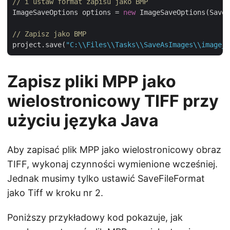
// i ustaw format zapisu jako BMP
ImageSaveOptions options = 
new
 ImageSaveOptions(SaveF
// Zapisz jako BMP
project.save(
"C:\\Files\\Tasks\\SaveAsImages\\image_o
Zapisz pliki MPP jako
wielostronicowy TIFF przy
użyciu języka Java
Aby zapisać plik MPP jako wielostronicowy obraz
TIFF, wykonaj czynności wymienione wcześniej.
Jednak musimy tylko ustawić SaveFileFormat
jako Tiff w kroku nr 2.
Poniższy przykładowy kod pokazuje, jak