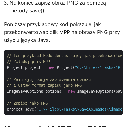
Na koniec zapisz obraz PNG za pomocą
metody save().
Poniższy przykładowy kod pokazuje, jak
przekonwertować plik MPP na obrazy PNG przy
użyciu języka Java.
// Ten przykład kodu demonstruje, jak przekonwertować
// Załaduj plik MPP
Project project = 
new
 Project(
"C:\\Files\\Tasks\\Proj
// Zainicjuj opcje zapisywania obrazu 
// i ustaw format zapisu jako PNG
ImageSaveOptions options = 
new
 ImageSaveOptions(SaveF
// Zapisz jako PNG
project.save(
"C:\\Files\\Tasks\\SaveAsImages\\image_o