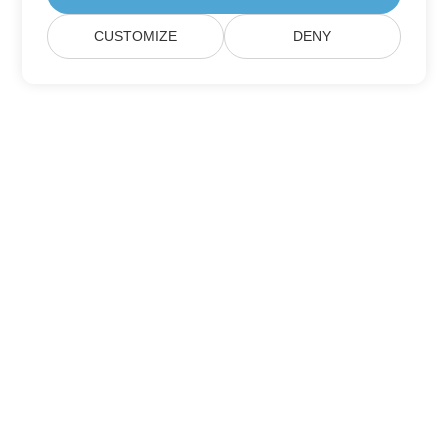
CUSTOMIZE
DENY
Zapisz się na aktualizacje produktów
Aspose
Otrzymuj miesięczne newslettery i oferty bezpośrednio w
swojej skrzynce pocztowej.
Wyślij