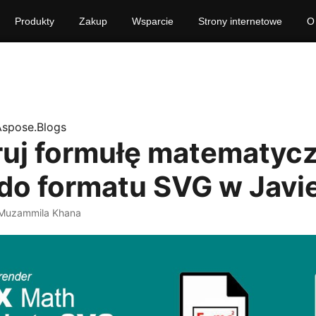
Produkty
Zakup
Wsparcie
Strony internetowe
O
Aspose.Blogs
uj formułę matematyc
do formatu SVG w Javi
Muzammila Khana