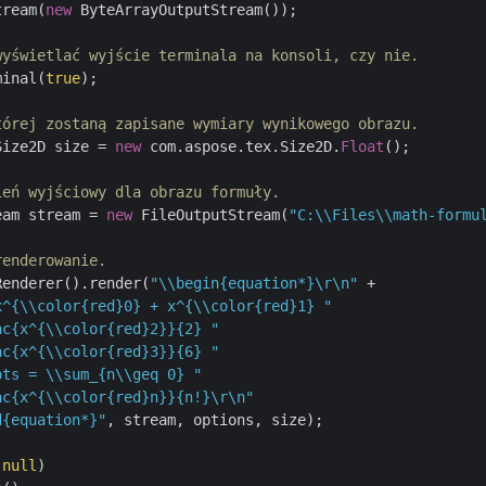
tream(
new
 ByteArrayOutputStream());

wyświetlać wyjście terminala na konsoli, czy nie.
minal(
true
);

tórej zostaną zapisane wymiary wynikowego obrazu.
Size2D size = 
new
 com.aspose.tex.Size2D.
Float
();

ień wyjściowy dla obrazu formuły.
eam stream = 
new
 FileOutputStream(
"C:\\Files\\math-formu
renderowanie.
Renderer().render(
"\\begin{equation*}\r\n"
 +

x^{\\color{red}0} + x^{\\color{red}1} "
ac{x^{\\color{red}2}}{2} "
ac{x^{\\color{red}3}}{6} "
ots = \\sum_{n\\geq 0} "
ac{x^{\\color{red}n}}{n!}\r\n"
d{equation*}"
, stream, options, size);

 
null
)
