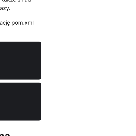
azy.
rację pom.xml
ną