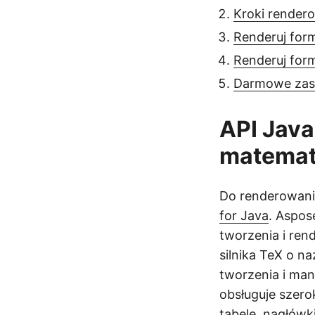
Kroki render
Renderuj for
Renderuj for
Darmowe zas
API Java
matemat
Do renderowani
for Java
. Aspos
tworzenia i re
silnika TeX o n
tworzenia i ma
obsługuje szero
tabele, nagłówki