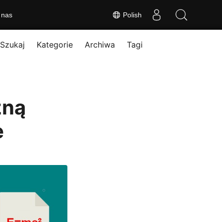
 nas
Polish
Szukaj
Kategorie
Archiwa
Tagi
zną
e