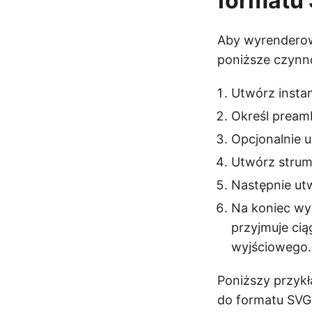
formatu 
Aby wyrenderow
poniższe czynno
Utwórz insta
Określ pream
Opcjonalnie us
Utwórz strum
Następnie ut
Na koniec wy
przyjmuje cią
wyjściowego.
Poniższy przyk
do formatu SVG