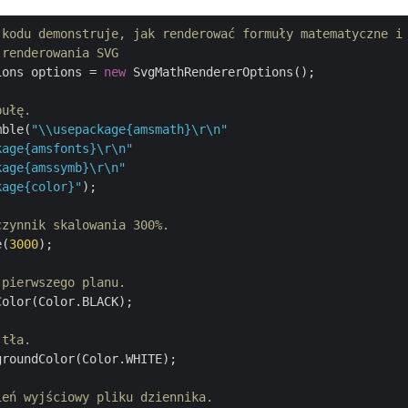
 kodu demonstruje, jak renderować formuły matematyczne i
 renderowania SVG
ions options = 
new
 SvgMathRendererOptions();

bułę.
mble(
"\\usepackage{amsmath}\r\n"
kage{amsfonts}\r\n"
kage{amssymb}\r\n"
kage{color}"
);

czynnik skalowania 300%.
e(
3000
);

 pierwszego planu.
olor(Color.BLACK);

 tła.
roundColor(Color.WHITE);

ień wyjściowy pliku dziennika.