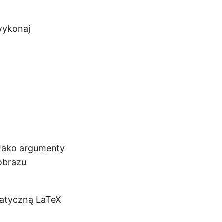
wykonaj
 Jako argumenty
 obrazu
matyczną LaTeX