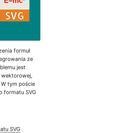
zenia formuł
egrowania ze
blemu jest
i wektorowej,
. W tym poście
o formatu SVG
matu SVG