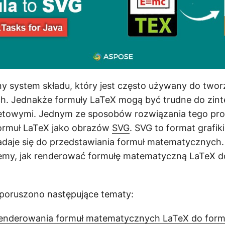
y system składu, który jest często używany do twor
. Jednakże formuły LaTeX mogą być trudne do zint
netowymi. Jednym ze sposobów rozwiązania tego pro
ormuł LaTeX jako obrazów
SVG
. SVG to format grafik
nadaje się do przedstawiania formuł matematycznych
emy, jak renderować formułę matematyczną LaTeX d
 poruszono następujące tematy:
renderowania formuł matematycznych LaTeX do for