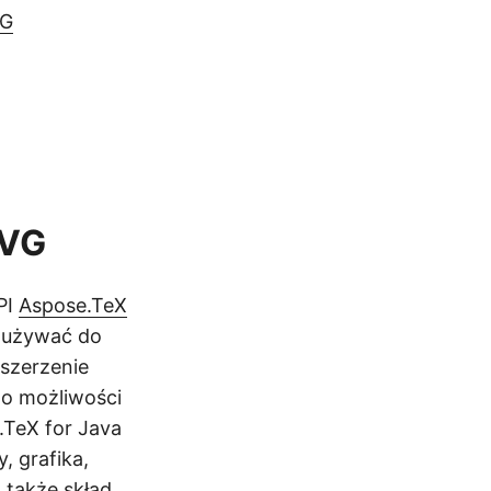
VG
SVG
PI
Aspose.TeX
a używać do
szerzenie
do możliwości
.TeX for Java
, grafika,
a także skład