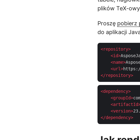
plików TeX-owy
Proszę
pobierz 
do aplikacji Ja
<
repository
>
<
id
>
AsposeJ
<
name
>
Aspos
<
url
>
https:
</
repository
>
<
dependency
>
<
groupId
>
co
<
artifactId
<
version
>
23
</
dependency
>
Jak ren