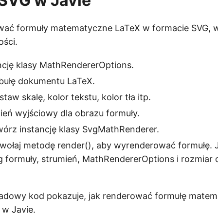
SVG w Javie
ać formuły matematyczne LaTeX w formacie SVG, 
ści.
ncję klasy MathRendererOptions.
bułę dokumentu LaTeX.
taw skalę, kolor tekstu, kolor tła itp.
ień wyjściowy dla obrazu formuły.
wórz instancję klasy SvgMathRenderer.
wołaj metodę render(), aby wyrenderować formułę.
g formuły, strumień, MathRendererOptions i rozmiar
ładowy kod pokazuje, jak renderować formułę mate
 w Javie.