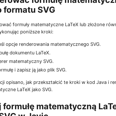
o formatu SVG
wać formuły matematyczne LaTeX lub złożone rów
konując poniższe kroki:
kreśl opcje renderowania matematycznego SVG.
bułę dokumentu LaTeX.
nderer matematyczny SVG.
rmułę i zapisz ją jako plik SVG.
cji opisano, jak przekształcić te kroki w kod Java i 
tyczne LaTeX jako SVG.
j formułę matematyczną LaT