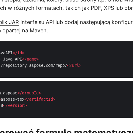
ch w różnych formatach, takich jak
PDF
,
XPS
lub obr
plik JAR
interfejsu API lub dodaj następującą konfigu
va opartej na Maven.
avaAPI
</
id
>
e Java API
</
name
>
//repository.aspose.com/repo/
</
url
>
m.aspose
</
groupId
>
>
aspose-tex
</
artifactId
>
.8
</
version
>
derować formułę matematycz