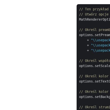
// Ten przykład
// Utwórz opcje
MathRendererOpt
// Określ pream
options.setPrea
    + 
"\\usepac
    + 
"\\usepac
    + 
"\\usepac
// Określ współ
options.setScal
// Określ kolor
options.setTextC
// Określ kolor
options.setBackg
// Określ strum