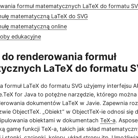
owania formuł matematycznych LaTeX do formatu S
mułę matematyczną LaTeX do SVG
mułę matematyczną online
oby edukacyjne
 do renderowania formuł
ycznych LaTeX do formatu 
a formuł LaTeX do formatu SVG użyjemy interfejsu A
e.TeX for Java to potężne narzędzie, którego możn
nderowania dokumentów LaTeX w Javie. Zapewnia roz
azwie ObjectTeX. „Obiekt” w ObjectTeX-ie odnosi się 
nipulowania obiektami w dokumentach
TeX-a
. Aspose
ką gamę funkcji TeX-a, takich jak skład matematyczny
 i stopki, czcionki, kolory, układ strony itp. Umożliwi