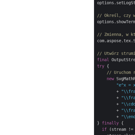
options.setLogS
// Określ, czy 
options.showTer
// Zmienna, w k
com.aspose.tex.
// Utwórz strum
final
 OutputStr
try
 {

// Uruchom 
new
 SvgMath
"e^x = 
        + 
"\\fr
        + 
"\\fr
        + 
"\\cd
        + 
"\\fr
        + 
"\\en
} 
finally
 {

if
 (stream !=