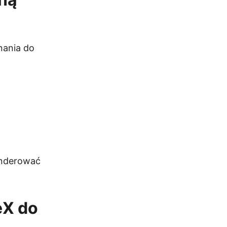
nania do
renderować
eX do