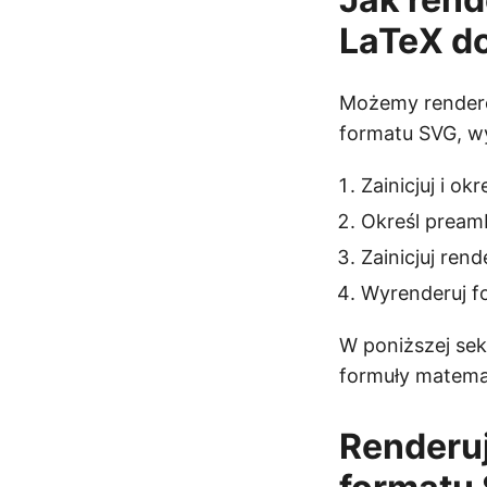
LaTeX d
Możemy rendero
formatu SVG, wy
Zainicjuj i o
Określ pream
Zainicjuj re
Wyrenderuj fo
W poniższej sek
formuły matema
Renderu