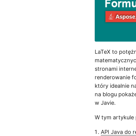
LaTeX to potężn
matematycznych
stronami inter
renderowanie f
który idealnie 
na blogu pokaż
w Javie.
W tym artykule
API Java do 