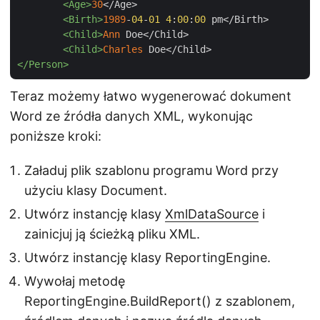
<Age>
30
</Age>

<Birth>
1989
-
04
-
01
4
:
00
:
00
 pm</Birth>

<Child>
Ann
 Doe</Child>

<Child>
Charles
</Person>
Teraz możemy łatwo wygenerować dokument
Word ze źródła danych XML, wykonując
poniższe kroki:
Załaduj plik szablonu programu Word przy
użyciu klasy Document.
Utwórz instancję klasy
XmlDataSource
i
zainicjuj ją ścieżką pliku XML.
Utwórz instancję klasy ReportingEngine.
Wywołaj metodę
ReportingEngine.BuildReport() z szablonem,