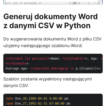
Generuj dokumenty Word
z danymi CSV w Python
Do wygenerowania dokumentu Word z pliku CSV
użyjemy następującego szablonu Word:
<<
foreach
 [
in
persons
]>
>Name: 
<<[
Column1
]>
>, Age: 
<<[
<</
foreach
>
>

Average age: 
<<[
persons.Average
(
p
 =>
Szablon zostanie wypełniony następującymi
danymi CSV:
John
 Doe,
30
,
1989
-
04
-
01
4
:
00
:
00
Jane
 Doe,
27
,
1992
-
01
-
31
07
:
00
:
00