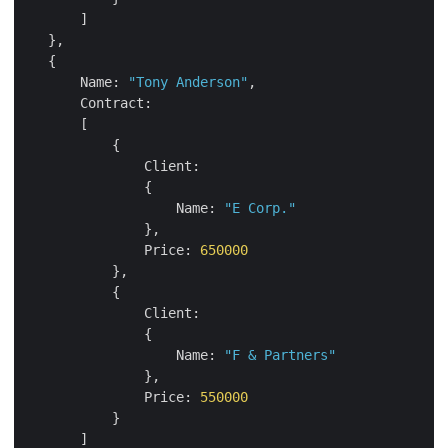
       ]

   },

   {

Name:
"Tony Anderson"
,

Contract:
       [

           {

Client:
               {

Name:
"E Corp."
               },

Price:
650000
           },

           {

Client:
               {

Name:
"F & Partners"
               },

Price:
550000
           }

       ]
