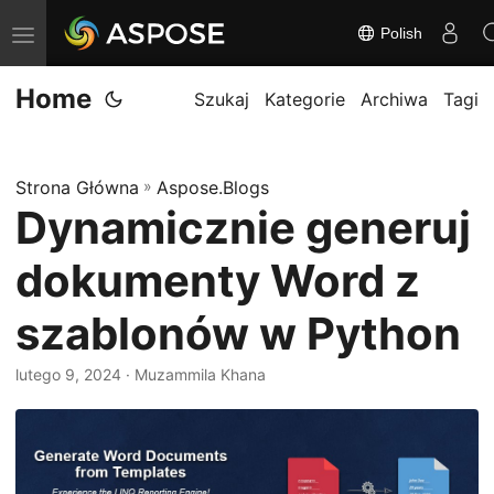
Polish
P
r
Home
z
Szukaj
Kategorie
Archiwa
Tagi
e
ł
Strona Główna
»
Aspose.Blogs
ą
Dynamicznie generuj
c
z
dokumenty Word z
n
a
szablonów w Python
w
lutego 9, 2024
· Muzammila Khana
i
g
a
c