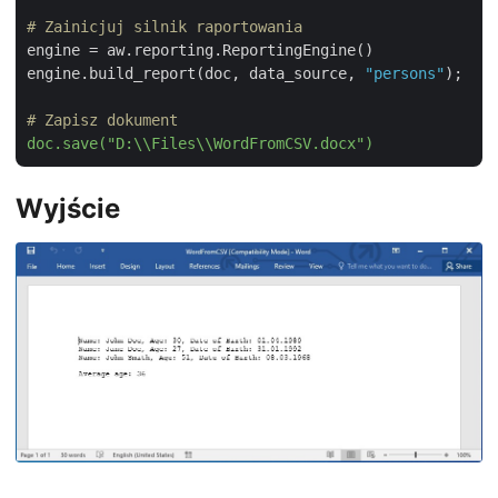
# Zainicjuj silnik raportowania
engine = aw.reporting.ReportingEngine()

engine.build_report(doc, data_source, 
"persons"
);

# Zapisz dokument
doc.save("D:\\Files\\WordFromCSV.docx")
Wyjście