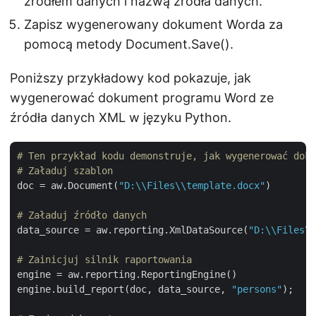
źródłem danych i nazwą źródła danych.
Zapisz wygenerowany dokument Worda za
pomocą metody Document.Save().
Poniższy przykładowy kod pokazuje, jak
wygenerować dokument programu Word ze
źródła danych XML w języku Python.
# Ten przykład kodu demonstruje, jak wygenerować doku
# Załaduj szablon
doc = aw.Document(
"D:\\Files\\template.docx"
)

# Załaduj źródło danych
data_source = aw.reporting.XmlDataSource(
"D:\\Files\\
# Zainicjuj silnik raportowania
engine = aw.reporting.ReportingEngine()

engine.build_report(doc, data_source, 
"persons"
);
