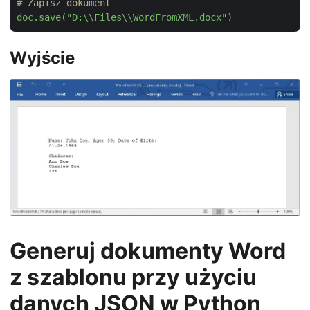
# Zapisz dokument
doc.save("D:\\Files\\WordFromXML.docx")
Wyjście
Generuj dokumenty Word
z szablonu przy użyciu
danych JSON w Python