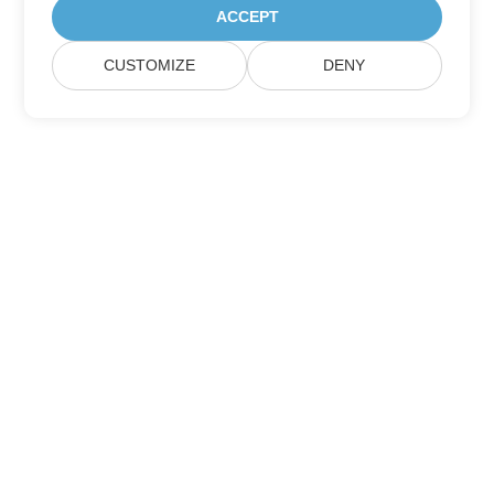
ACCEPT
CUSTOMIZE
DENY
Zapisz się na aktualizacje produktów
Aspose
Otrzymuj miesięczne newslettery i oferty bezpośrednio w
swojej skrzynce pocztowej.
Wyślij