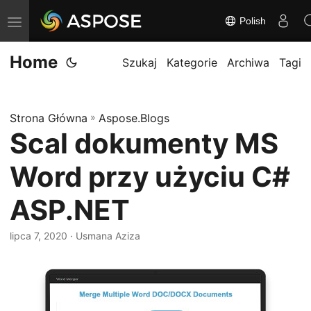
Polish
P
r
Home
z
Szukaj
Kategorie
Archiwa
Tagi
e
ł
Strona Główna
»
Aspose.Blogs
ą
Scal dokumenty MS
c
z
Word przy użyciu C#
n
a
ASP.NET
w
lipca 7, 2020
· Usmana Aziza
i
g
a
c