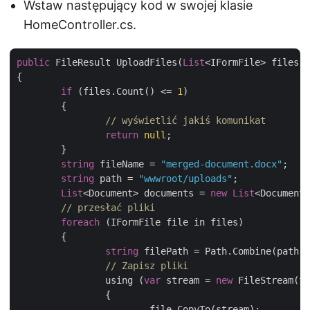
Wstaw następujący kod w swojej klasie
HomeController.cs.
public
 FileResult UploadFiles(
List
<IFormFile> files, 
{

if
 (files.Count() <= 
1
)

	{

// wyświetlić jakiś komunikat
return
null
;

	}

string
 fileName = 
"merged-document.docx"
;

string
 path = 
"wwwroot/uploads"
;

List
<Document> documents = 
new
List
<Document>
// przesłać pliki 
foreach
 (IFormFile file in files)

	{

string
 filePath = Path.Combine(path, 
// Zapisz pliki
		using (
var
 stream = 
new
 FileStream(fi
		{

			file.CopyTo(stream);
