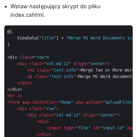
Wstaw następujący skrypt do pliku
index.cshtml.
@{

    ViewData[
"Title"
] = 
"Merge MS Word Documents in A
}

<div 
class
=
"row"
>

<
div
class
=
"col-md-12"
align
=
"center"
>
<
h2
class
=
"text-info"
>
Merge Two or More Word 
<
p
class
=
"text-info"
>
Merge MS Word documents 
</
div
>
<
br
 />
<
form
asp-controller
=
"Home"
asp-action
=
"UploadFiles"
<
div
class
=
"row"
>
<
div
class
=
"col-md-12"
align
=
"center"
>
<
div
>
<
input
type
=
"file"
id
=
"input-id"
name
</
div
>