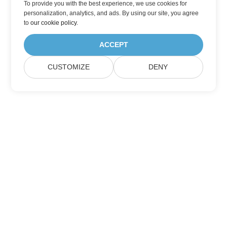
To provide you with the best experience, we use cookies for
personalization, analytics, and ads. By using our site, you agree
to
our cookie policy
.
ACCEPT
CUSTOMIZE
DENY
Zapisz się na aktualizacje produktów
Aspose
Otrzymuj miesięczne newslettery i oferty bezpośrednio w
swojej skrzynce pocztowej.