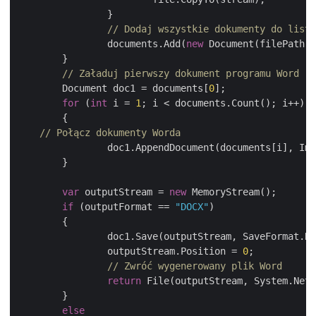
		}

// Dodaj wszystkie dokumenty do listy
		documents.Add(
new
 Document(filePath))
	}

// Załaduj pierwszy dokument programu Word
	Document doc1 = documents[
0
];

for
 (
int
 i = 
1
; i < documents.Count(); i++)

	{

// Połącz dokumenty Worda
		doc1.AppendDocument(documents[i], ImportFormatMode.KeepSourceFormatting);

	}           

var
 outputStream = 
new
 MemoryStream(); 

if
 (outputFormat == 
"DOCX"
)

	{

		doc1.Save(outputStream, SaveFormat.Docx);

		outputStream.Position = 
0
;

// Zwróć wygenerowany plik Word
return
 File(outputStream, System.Net.
	}

else