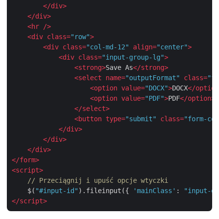
</
div
>
</
div
>
<
hr
 />
<
div
class
=
"row"
>
<
div
class
=
"col-md-12"
align
=
"center"
>
<
div
class
=
"input-group-lg"
>
<
strong
>
Save As
</
strong
>
<
select
name
=
"outputFormat"
class
=
"fo
<
option
value
=
"DOCX"
>
DOCX
</
option
<
option
value
=
"PDF"
>
PDF
</
option
>
</
select
>
<
button
type
=
"submit"
class
=
"form-con
</
div
>
</
div
>
</
div
>
</
form
>
<
script
>
// Przeciągnij i upuść opcje wtyczki
    $(
"#input-id"
).fileinput({ 
'mainClass'
: 
"input-gr
</
script
>