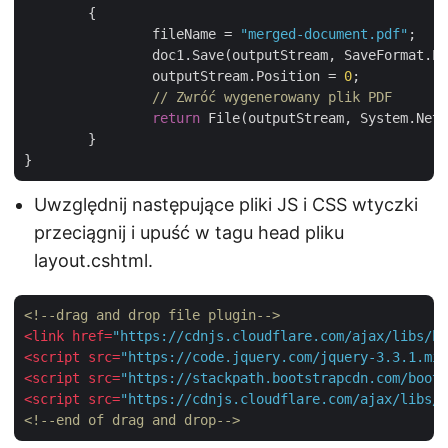
	{

		fileName = 
"merged-document.pdf"
;

		doc1.Save(outputStream, SaveFormat.Pdf);

		outputStream.Position = 
0
;

// Zwróć wygenerowany plik PDF
return
 File(outputStream, System.Net.
	}

Uwzględnij następujące pliki JS i CSS wtyczki
przeciągnij i upuść w tagu head pliku
layout.cshtml.
<!--drag and drop file plugin-->
<
link
href
=
"https://cdnjs.cloudflare.com/ajax/libs/bo
<
script
src
=
"https://code.jquery.com/jquery-3.3.1.min
<
script
src
=
"https://stackpath.bootstrapcdn.com/boots
<
script
src
=
"https://cdnjs.cloudflare.com/ajax/libs/b
<!--end of drag and drop-->