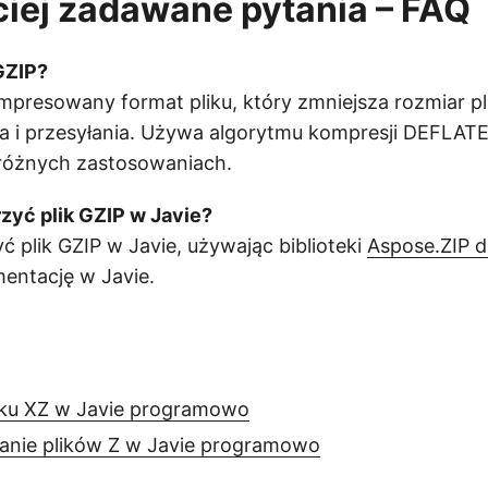
iej zadawane pytania – FAQ
GZIP?
mpresowany format pliku, który zmniejsza rozmiar p
 i przesyłania. Używa algorytmu kompresji DEFLATE,
óżnych zastosowaniach.
zyć plik GZIP w Javie?
 plik GZIP w Javie, używając biblioteki
Aspose.ZIP d
entację w Javie.
iku XZ w Javie programowo
nie plików Z w Javie programowo