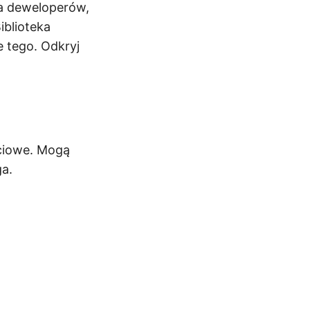
la deweloperów,
iblioteka
e tego. Odkryj
ściowe. Mogą
ga.