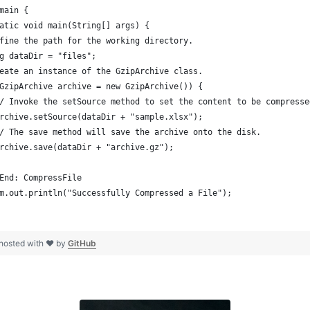
main {
atic void main(String[] args) {
fine the path for the working directory.
g dataDir = "files";
eate an instance of the GzipArchive class.  
GzipArchive archive = new GzipArchive()) {
/ Invoke the setSource method to set the content to be compresse
rchive.setSource(dataDir + "sample.xlsx");
/ The save method will save the archive onto the disk. 
rchive.save(dataDir + "archive.gz");
End: CompressFile
m.out.println("Successfully Compressed a File");
hosted with ❤ by
GitHub