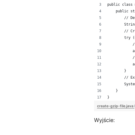
public class 
    public st
        // De
        Strin
        // Cr
        try (
            /
            a
            /
            a
        }
        // Ex
        Syste
    }
}
create-gzip-file.java
Wyjście: