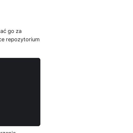
wać go za
ce repozytorium