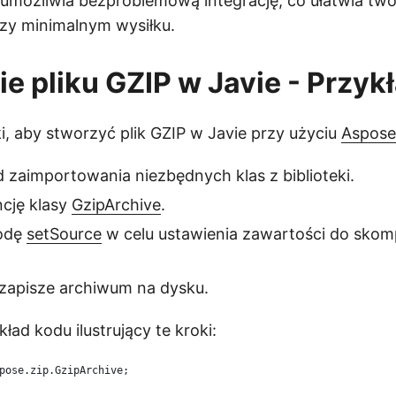
 umożliwia bezproblemową integrację, co ułatwia two
zy minimalnym wysiłku.
e pliku GZIP w Javie - Przyk
i, aby stworzyć plik GZIP w Javie przy użyciu
Aspose
 zaimportowania niezbędnych klas z biblioteki.
ncję klasy
GzipArchive
.
odę
setSource
w celu ustawienia zawartości do sko
zapisze archiwum na dysku.
ład kodu ilustrujący te kroki:
pose.zip.GzipArchive;