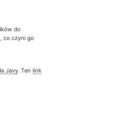
lików do
 co czyni go
la Javy
. Ten
link