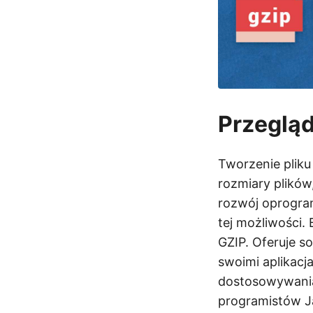
Przeglą
Tworzenie plik
rozmiary plików
rozwój oprogram
tej możliwości. 
GZIP. Oferuje s
swoimi aplikacj
dostosowywani
programistów Ja