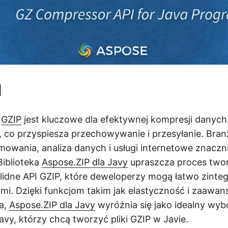
d
u
GZIP
jest kluczowe dla efektywnej kompresji danych
, co przyspiesza przechowywanie i przesyłanie. Branż
owania, analiza danych i usługi internetowe znaczni
Biblioteka
Aspose.ZIP dla Javy
upraszcza proces twor
olidne API GZIP, które deweloperzy mogą łatwo zinte
ami. Dzięki funkcjom takim jak elastyczność i zaawa
a,
Aspose.ZIP dla Javy
wyróżnia się jako idealny wyb
vy, którzy chcą tworzyć pliki GZIP w Javie.