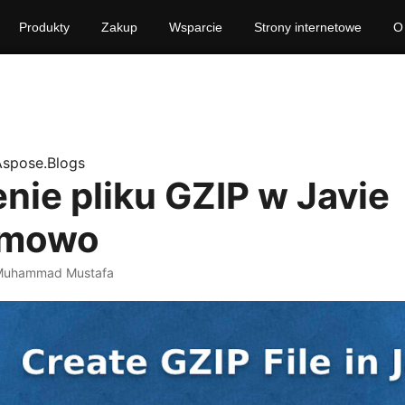
Produkty
Zakup
Wsparcie
Strony internetowe
O
Aspose.Blogs
nie pliku GZIP w Javie
amowo
Muhammad Mustafa