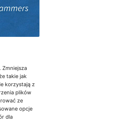
. Zmniejsza
e takie jak
e korzystają z
zenia plików
grować ze
nsowane opcje
ór dla