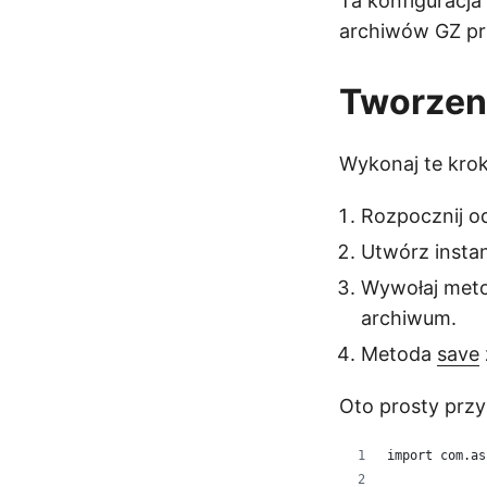
Ta konfiguracja
archiwów GZ pr
Tworzeni
Wykonaj te krok
Rozpocznij od
Utwórz insta
Wywołaj met
archiwum.
Metoda
save
Oto prosty przyk
import com.as