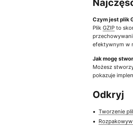
Najczęśc
Czym jest plik 
Plik
GZIP
to sko
przechowywania
efektywnym w r
Jak mogę stwor
Możesz stworzyć
pokazuje implem
Odkryj
Tworzenie pl
Rozpakowywa