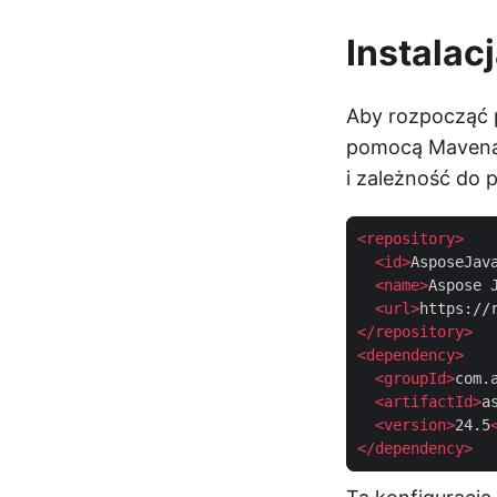
Instalac
Aby rozpocząć 
pomocą Mavena.
i zależność do p
<
repository
>
<
id
>
AsposeJav
<
name
>
Aspose 
<
url
>
https://
</
repository
>
<
dependency
>
<
groupId
>
com.
<
artifactId
>
a
<
version
>
24.5
</
dependency
>