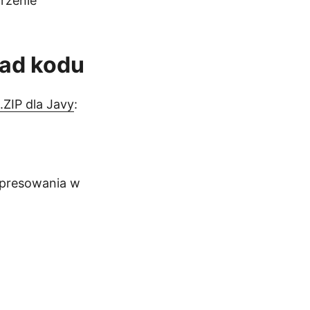
rzenie
ład kodu
.ZIP dla Javy
:
mpresowania w