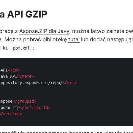
ja API GZIP
pracę z
Aspose.ZIP dla Javy
, można łatwo zainstalo
 Można pobrać bibliotekę
tutaj
lub dodać następują
liku
:
pom.xml
aAPI
</
id
>
Java API
</
name
>
repository.aspose.com/repo/
</
url
>
aspose
</
groupId
>
spose-zip
</
artifactId
>
</
version
>