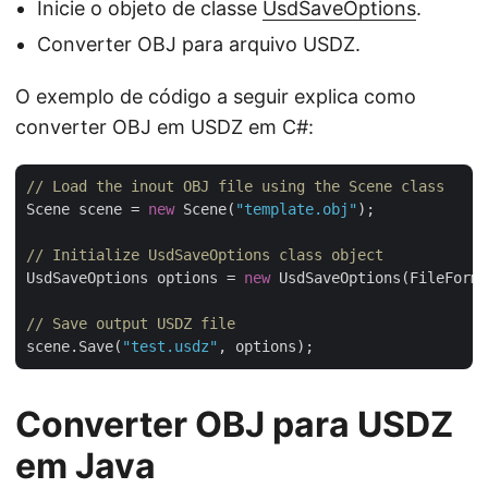
Inicie o objeto de classe
UsdSaveOptions
.
Converter OBJ para arquivo USDZ.
O exemplo de código a seguir explica como
converter OBJ em USDZ em C#:
// Load the inout OBJ file using the Scene class 
Scene scene = 
new
 Scene(
"template.obj"
);

// Initialize UsdSaveOptions class object
UsdSaveOptions options = 
new
 UsdSaveOptions(FileForma
// Save output USDZ file
scene.Save(
"test.usdz"
Converter OBJ para USDZ
em Java