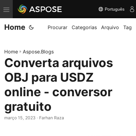
Português
A
l
Home
t
Procurar
Categorias
Arquivo
Tag
e
r
Home
»
Aspose.Blogs
n
Converta arquivos
a
r
OBJ para USDZ
n
a
online - conversor
v
gratuito
e
g
março 15, 2023
· Farhan Raza
a
ç