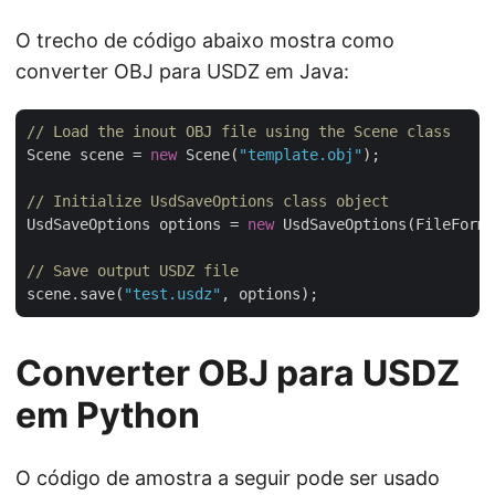
O trecho de código abaixo mostra como
converter OBJ para USDZ em Java:
// Load the inout OBJ file using the Scene class 
Scene scene = 
new
 Scene(
"template.obj"
);

// Initialize UsdSaveOptions class object
UsdSaveOptions options = 
new
 UsdSaveOptions(FileForma
// Save output USDZ file
scene.save(
"test.usdz"
Converter OBJ para USDZ
em Python
O código de amostra a seguir pode ser usado