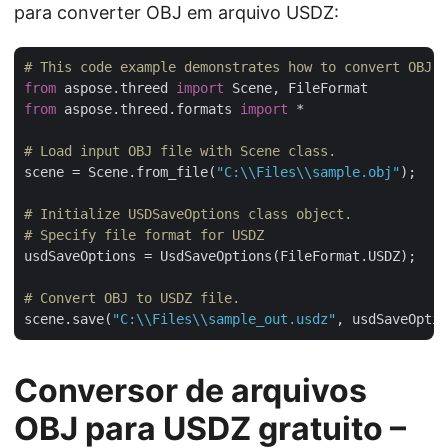
para converter OBJ em arquivo USDZ:
# This code example demonstrates how to convert OBJ t
from
 aspose.threed 
import
from
 aspose.threed.formats 
import
 *

# Load input OBJ file with Scene class.
scene = Scene.from_file(
"C:\\Files\\sample.obj"
);

# Initialize USDSaveOptions class object.
# Specify file format for USDZ
usdSaveOptions = UsdSaveOptions(FileFormat.USDZ);

# Convert OBJ to USDZ file.
scene.save(
"C:\\Files\\sample_out.usdz"
Conversor de arquivos
OBJ para USDZ gratuito –