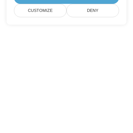
CUSTOMIZE
DENY
Assine as atualizações do produto Aspose
Receba boletins e ofertas mensais diretamente na sua caixa de
correio.
Enviar