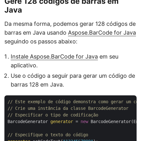
Gere 128 códigos de barras em
Java
Da mesma forma, podemos gerar 128 códigos de
barras em Java usando
Aspose.BarCode for Java
seguindo os passos abaixo:
Instale Aspose.BarCode for Java
em seu
aplicativo.
Use o código a seguir para gerar um código de
barras 128 em Java.
// Este exemplo de código demonstra como gerar um có
// Crie uma instância da classe BarcodeGenerator
// Especificar o tipo de codificação
BarcodeGenerator 
generator
 = 
new
 BarcodeGenerator(Enc
// Especifique o texto do código