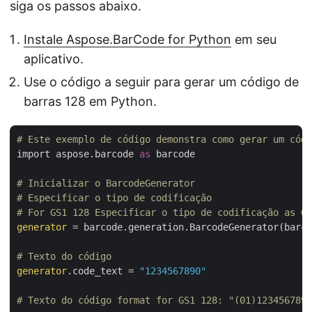
siga os passos abaixo.
Instale Aspose.BarCode for Python
em seu
aplicativo.
Use o código a seguir para gerar um código de
barras 128 em Python.
# Este exemplo de código demonstra como gerar um códi
import aspose.barcode 
as
 barcode

# Inicializar o BarcodeGenerator
# Especificar o tipo de codificação
# For GS1 128 Especificar o tipo de codificação as GS
generator
 = barcode.generation.BarcodeGenerator(barco
# Texto do código
generator
.code_text = 
"1234567890"
# Texto do código format for GS1 128: "(01)1234567890