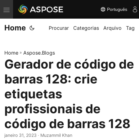
Português
A
l
Home
t
Procurar
Categorias
Arquivo
Tag
e
r
Home
»
Aspose.Blogs
n
Gerador de código de
a
r
barras 128: crie
n
a
etiquetas
v
profissionais de
e
g
código de barras 128
a
ç
janeiro 31, 2023
· Muzammil Khan