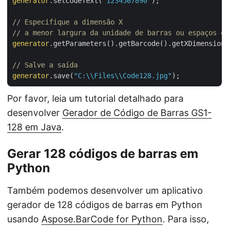
generator
.setCodeText(
"1234567890"
);

// Especifique a dimensão X 
// a menor largura da unidade de barras ou espaços do
generator
.getParameters().getBarcode().getXDimension(
// Salve a saída
generator
.save(
"C:\\Files\\Code128.jpg"
Por favor, leia um tutorial detalhado para
desenvolver
Gerador de Código de Barras GS1-
128 em Java
.
Gerar 128 códigos de barras em
Python
Também podemos desenvolver um aplicativo
gerador de 128 códigos de barras em Python
usando
Aspose.BarCode for Python
. Para isso,