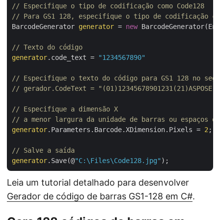
// Especifique o tipo de codificação como Code128
// Para GS1 128, especifique o tipo de codificação co
BarcodeGenerator 
generator
 = 
new
 BarcodeGenerator(Enc
// Texto do código
generator
.code_text = 
"1234567890"
// Especifique o texto do código para GS1 128 no segu
// gerador.CodeText = "(01)12345678901231(21)ASPOSE(3
// Especifique a dimensão X 
// a menor largura da unidade de barras ou espaços do
generator
.Parameters.Barcode.XDimension.Pixels = 
2
;

// Salve a saída
generator
.Save(@
"C:\Files\Code128.jpg"
Leia um tutorial detalhado para desenvolver
Gerador de código de barras GS1-128 em C#
.