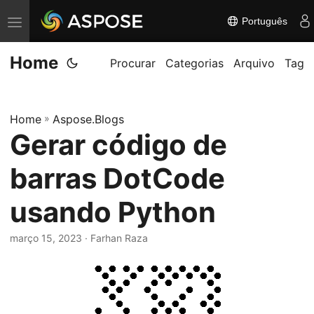
Português
A
l
Home
t
Procurar
Categorias
Arquivo
Tag
e
r
Home
»
Aspose.Blogs
n
Gerar código de
a
r
barras DotCode
n
a
usando Python
v
março 15, 2023
· Farhan Raza
e
g
a
ç