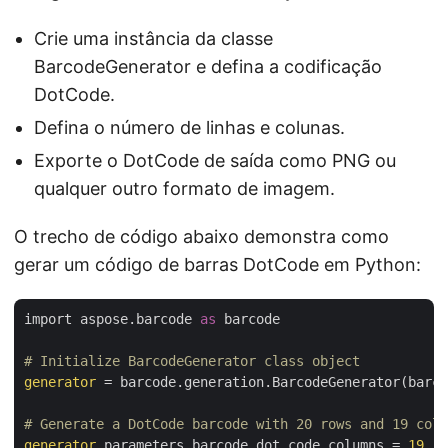
Crie uma instância da classe
BarcodeGenerator e defina a codificação
DotCode.
Defina o número de linhas e colunas.
Exporte o DotCode de saída como PNG ou
qualquer outro formato de imagem.
O trecho de código abaixo demonstra como
gerar um código de barras DotCode em Python:
import aspose.barcode 
as
 barcode

# Initialize BarcodeGenerator class object
generator
 = barcode.generation.BarcodeGenerator(barco
# Generate a DotCode barcode with 20 rows and 19 colu
generator
.parameters.barcode.dot_code.columns = 
19