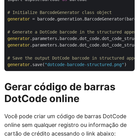
# Initialize BarcodeGenerator class object
generator
 = barcode.generation.BarcodeGenerator(barco
# Generate a DotCode barcode in the structured append
generator
.parameters.barcode.dot_code.dot_code_struct
generator
.parameters.barcode.dot_code.dot_code_struct
# Save the output DotCode barcode in structured appen
generator
.save(
"dotcode-barcode-structured.png"
Gerar código de barras
DotCode online
Você pode criar um código de barras DotCode
online sem qualquer registro ou informação de
cartão de crédito acessando o link abaixo: