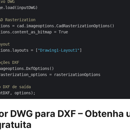
ivo DWG
e.load(inputDWG)

AD Rasterization
tions = cad.imageoptions.CadRasterizationOptions()

ions.content_as_bitmap = True

ayout
tions.layouts = [
"Drawing1-Layout1"
]

pções DXF
ageoptions.DxfOptions()

asterization_options = rasterizationOptions

o DXF de saída
or DWG para DXF – Obtenha
gratuita