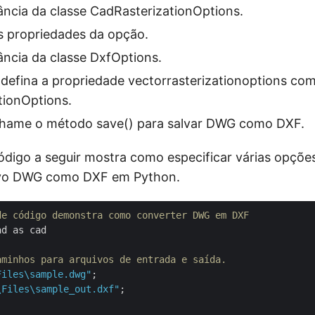
ância da classe CadRasterizationOptions.
s propriedades da opção.
ância da classe DxfOptions.
 defina a propriedade vectorrasterizationoptions co
tionOptions.
chame o método save() para salvar DWG como DXF.
digo a seguir mostra como especificar várias opçõ
ivo DWG como DXF em Python.
de código demonstra como converter DWG em DXF
d as cad

aminhos para arquivos de entrada e saída.
Files\sample.dwg"
;

\Files\sample_out.dxf"
;
