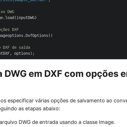
ivo DWG
e.load(inputDWG)

pções DXF
ageoptions.DxfOptions()

o DXF de saída
a DWG em DXF com opções 
 especificar várias opções de salvamento ao conve
uindo as etapas abaixo:
arquivo DWG de entrada usando a classe Image.