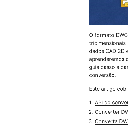
O formato
DWG
tridimensionais
dados CAD 2D e 
aprenderemos c
guia passo a pa
conversão.
Este artigo cobr
API do conve
Converter D
Converta DW