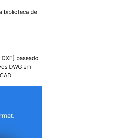
 biblioteca de
a DXF] baseado
uivos DWG em
.CAD.