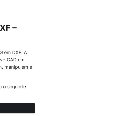
XF –
WG em DXF. A
uivo CAD em
em, manipulem e
 o seguinte