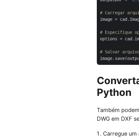
# Carregar arqu
image = cad.Imag
# Especifique o
options = cad.im
# Salvar arquiv
Convert
Python
Também podemos
DWG em DXF seg
Carregue um 