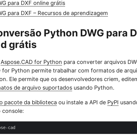
G para DXF online grátis
G para DXF – Recursos de aprendizagem
conversão Python DWG para D
d grátis
I
Aspose.CAD for Python
para converter arquivos D
 for Python permite trabalhar com formatos de arq
hon. Ele permite que os desenvolvedores criem, edit
atos de arquivo suportados
usando Python.
o pacote da biblioteca
ou instale a API de
PyPI
usando
 console: