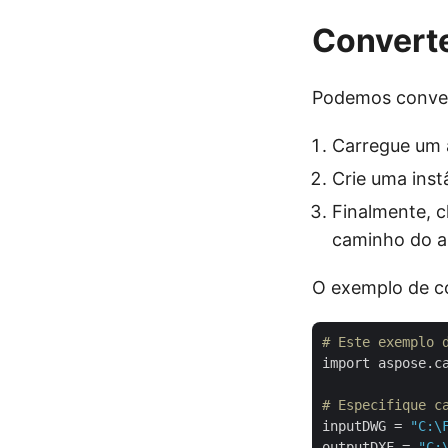
Convert
Podemos conver
Carregue um 
Crie uma inst
Finalmente, 
caminho do a
O exemplo de c
# Este exemplo 
import aspose.ca
# Especifique c
inputDWG = 
"C:\
outputDXF = 
"C: