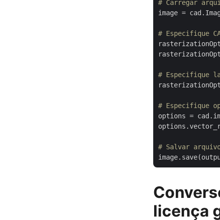
# Carregar arqu
image = cad.Imag
# Especifique C
rasterizationOp
rasterizationOpt
# Especifique l
rasterizationOp
# Especifique o
options = cad.im
options.vector_r
# Salvar arquiv
Convers
licença 