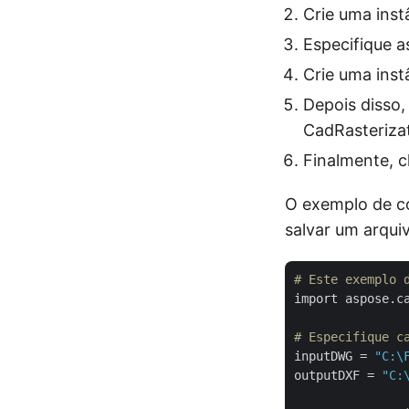
Crie uma inst
Especifique a
Crie uma inst
Depois disso,
CadRasteriza
Finalmente, 
O exemplo de có
salvar um arqu
# Este exemplo 
import aspose.ca
# Especifique c
inputDWG = 
"C:\
outputDXF = 
"C: