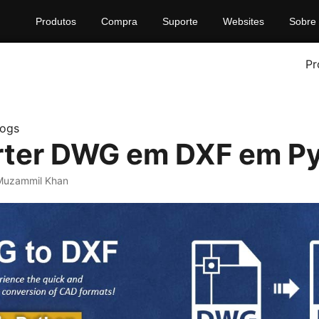
Produtos
Compra
Suporte
Websites
Sobre
Pr
logs
ter DWG em DXF em P
Muzammil Khan