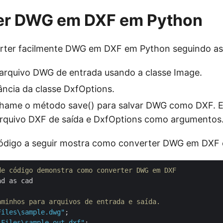
er DWG em DXF em Python
ter facilmente DWG em DXF em Python seguindo as 
arquivo DWG de entrada usando a classe Image.
ância da classe DxfOptions.
chame o método save() para salvar DWG como DXF. E
rquivo DXF de saída e DxfOptions como argumentos
ódigo a seguir mostra como converter DWG em DXF
de código demonstra como converter DWG em DXF
d as cad

aminhos para arquivos de entrada e saída.
Files\sample.dwg"
;

\Files\sample_out.dxf"
;
