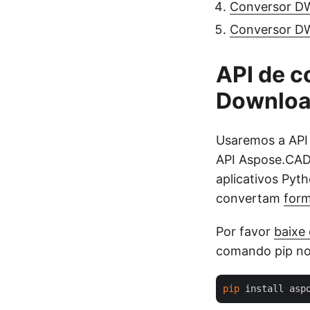
Conversor DW
Conversor DW
API de 
Downloa
Usaremos a AP
API Aspose.CAD
aplicativos Pyt
convertam
form
Por favor
baixe 
comando pip no
pip