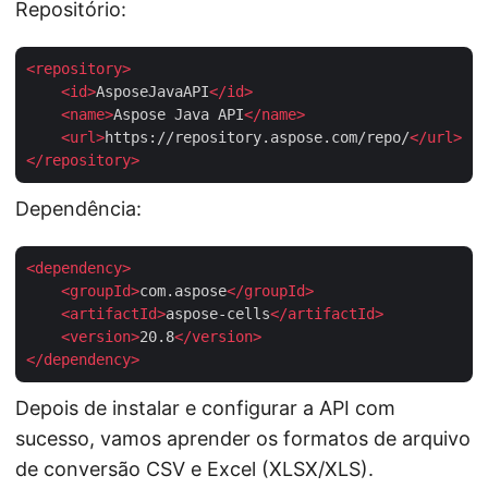
Repositório:
<
repository
>
<
id
>
AsposeJavaAPI
</
id
>
<
name
>
Aspose Java API
</
name
>
<
url
>
https://repository.aspose.com/repo/
</
url
>
</
repository
>
Dependência:
<
dependency
>
<
groupId
>
com.aspose
</
groupId
>
<
artifactId
>
aspose-cells
</
artifactId
>
<
version
>
20.8
</
version
>
</
dependency
>
Depois de instalar e configurar a API com
sucesso, vamos aprender os formatos de arquivo
de conversão CSV e Excel (XLSX/XLS).