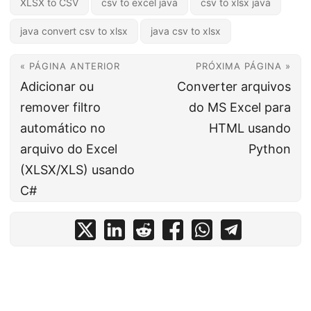
XLSX to CSV
csv to excel java
csv to xlsx java
java convert csv to xlsx
java csv to xlsx
« PÁGINA ANTERIOR
PRÓXIMA PÁGINA »
Adicionar ou
Converter arquivos
remover filtro
do MS Excel para
automático no
HTML usando
arquivo do Excel
Python
(XLSX/XLS) usando
C#