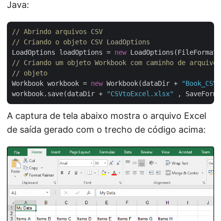
Java:
// Abrindo arquivos CSV
// Criando o objeto CSV LoadOptions
LoadOptions loadOptions = 
new
// Criando um objeto Workbook com caminho de arquivo 
// objeto
Workbook workbook = 
new
 Workbook(dataDir + 
"Book_CSV.
workbook.save(dataDir + 
"CSVtoExcel.xlsx"
A captura de tela abaixo mostra o arquivo Excel
de saída gerado com o trecho de código acima: