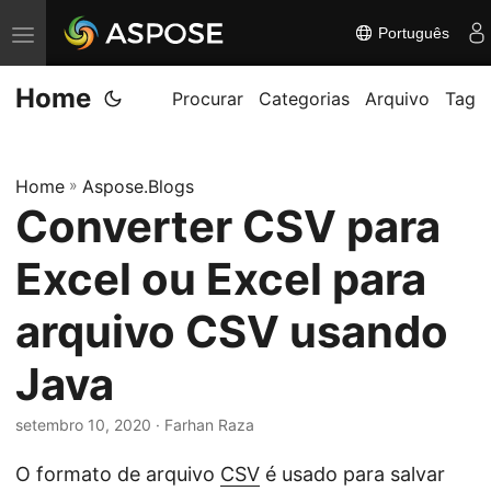
Português
A
l
Home
t
Procurar
Categorias
Arquivo
Tag
e
r
Home
»
Aspose.Blogs
n
Converter CSV para
a
r
Excel ou Excel para
n
a
arquivo CSV usando
v
Java
e
g
setembro 10, 2020
· Farhan Raza
a
ç
O formato de arquivo
CSV
é usado para salvar