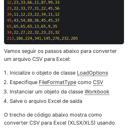
12
,
23
,
33
,
66
,
11
,
87
,
99
,
33
23
,
22
,
33
,
77
,
31
,
22
,
45
,
56
34
,
11
,
12
,
23
,
22
,
34
,
11
,
12
45
,
43
,
54
,
88
,
36
,
45
,
45
,
37
65
,
65
,
65
,
65
,
13
,
65
,
9
,
35
34
,
22
,
27
,
22
,
32
,
23
,
23
,
32
213
,
186
,
224
,
341
,
145
,
276
,
232
,
205
Vamos seguir os passos abaixo para converter
um arquivo CSV para Excel:
Inicialize o objeto de classe
LoadOptions
Especifique
FileFormatType
como
CSV
Instanciar um objeto da classe
Workbook
Salve o arquivo Excel de saída
O trecho de código abaixo mostra como
converter CSV para Excel (XLSX/XLS) usando