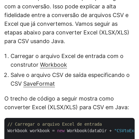
com a conversão. Isso pode explicar a alta
fidelidade entre a conversão de arquivos CSV e
Excel que já convertemos. Vamos seguir as
etapas abaixo para converter Excel (XLSX/XLS)
para CSV usando Java.
Carregar o arquivo Excel de entrada com o
construtor
Workbook
Salve o arquivo CSV de saída especificando o
CSV
SaveFormat
O trecho de código a seguir mostra como
converter Excel (XLSX/XLS) para CSV em Java:
// Carregar o arquivo Excel de entrada
Workbook workbook = 
new
 Workbook(dataDir + 
"CSVtoExce