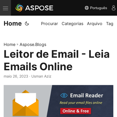
Português
A
l
Home
t
Procurar
Categorias
Arquivo
Tag
e
r
Home
»
Aspose.Blogs
n
Leitor de Email - Leia
a
r
Emails Online
n
a
maio 26, 2023
· Usman Aziz
v
e
g
a
ç