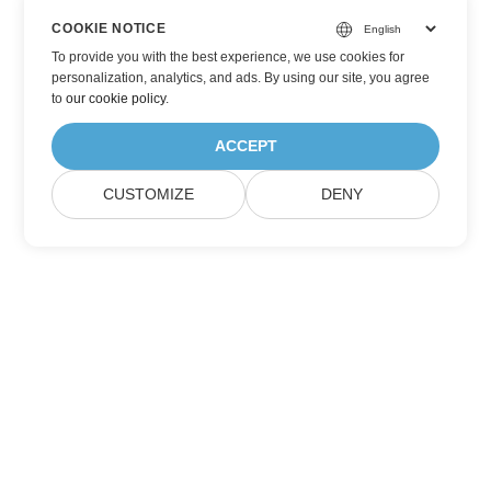
COOKIE NOTICE
To provide you with the best experience, we use cookies for
personalization, analytics, and ads. By using our site, you agree
to
our cookie policy
.
ACCEPT
CUSTOMIZE
DENY
Inscreva-se nas atualizações de produtos
da Aspose
Receba newsletters mensais e ofertas diretamente na sua caixa
de correio.