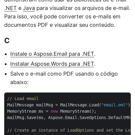
.NET
e
Java
para visualizar os arquivos de e-mail.
Para isso, você pode converter os e-mails em
documentos PDF e visualizar seu conteúdo.
C
Instale o Aspose.Email para .NET
.
Instalar Aspose.Words para .NET
.
Salve o e-mail como PDF usando o código
abaixo:
// Load email
MailMessage mailMsg = MailMessage.Load(
"email.eml"
MemoryStream ms = 
new
// Create an instance of LoadOptions and set the Load