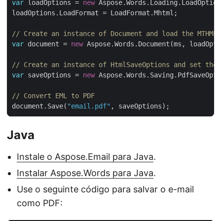
var
 loadOptions = 
new
// Create an instance of Document and load the MTHML 
var
 document = 
new
// Create an instance of HtmlSaveOptions and set the 
var
 saveOptions = 
new
// Convert EML to PDF
document.Save(
"email.pdf"
Java
Instale o Aspose.Email para Java
.
Instalar Aspose.Words para Java
.
Use o seguinte código para salvar o e-mail
como PDF: