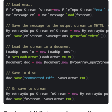
// Load email
FileInputStream fstream
=
new
 FileInputStream(
"email.em
MailMessage eml 
=
 MailMessage.
load
// Save the message to the output stream in MHTML for
ByteArrayOutputStream emlStream 
=
new
eml.
save
(emlStream, SaveOptions.
getDefaultMhtml
// Load the stream in a document
LoadOptions lo 
=
new
lo.
setLoadFormat
(LoadFormat.
MHTML
Document doc 
=
new
 Document(
new
 ByteArrayInputStream(
// Save to disc
doc.
save
(
"converted.Pdf"
, SaveFormat.
PDF
// Or save to stream
ByteArrayOutputStream foStream 
=
new
doc.
save
(foStream, SaveFormat.
PDF