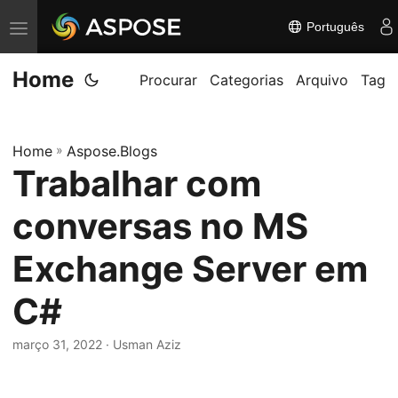
Português
A
l
Home
t
Procurar
Categorias
Arquivo
Tag
e
r
Home
»
Aspose.Blogs
n
Trabalhar com
a
r
conversas no MS
n
a
Exchange Server em
v
C#
e
g
março 31, 2022
· Usman Aziz
a
ç