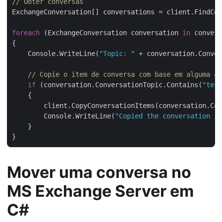
// Obter conversas
ExchangeConversation[] conversations = client.FindCon
foreach
 (ExchangeConversation conversation 
in
 convers
{

    Console.WriteLine(
"Topic: "
 + conversation.Conver
// Copie o item de conversa com base em alguma co
if
 (conversation.ConversationTopic.Contains(
"test
    {

        client.CopyConversationItems(conversation.Con
        Console.WriteLine(
"Copied the conversation it
    }

Mover uma conversa no
MS Exchange Server em
C#