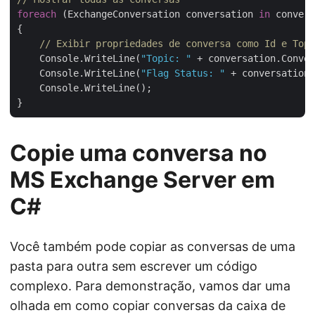
foreach
 (ExchangeConversation conversation 
in
 convers
{

// Exibir propriedades de conversa como Id e Topi
    Console.WriteLine(
"Topic: "
 + conversation.Conver
    Console.WriteLine(
"Flag Status: "
 + conversation.
    Console.WriteLine();

Copie uma conversa no
MS Exchange Server em
C#
Você também pode copiar as conversas de uma
pasta para outra sem escrever um código
complexo. Para demonstração, vamos dar uma
olhada em como copiar conversas da caixa de