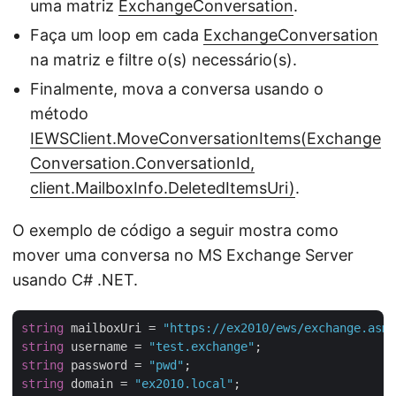
uma matriz
ExchangeConversation
.
Faça um loop em cada
ExchangeConversation
na matriz e filtre o(s) necessário(s).
Finalmente, mova a conversa usando o
método
IEWSClient.MoveConversationItems(Exchange
Conversation.ConversationId,
client.MailboxInfo.DeletedItemsUri)
.
O exemplo de código a seguir mostra como
mover uma conversa no MS Exchange Server
usando C# .NET.
string
 mailboxUri = 
"https://ex2010/ews/exchange.asmx
string
 username = 
"test.exchange"
string
 password = 
"pwd"
string
 domain = 
"ex2010.local"
;
