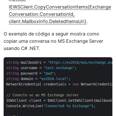
IEWSClient.CopyConversationItems(Exchange
Conversation.ConversationId,
client.MailboxInfo.DeletedItemsUri)
.
O exemplo de código a seguir mostra como
copiar uma conversa no MS Exchange Server
usando C# .NET.
string
 mailboxUri = 
"https://ex2010/ews/exchange.asmx
string
 username = 
"test.exchange"
string
 password = 
"pwd"
string
 domain = 
"ex2010.local"
;

NetworkCredential credentials = 
new
 NetworkCredential
// Conecte-se ao MS Exchange Server
IEWSClient client = EWSClient.GetEWSClient(mailboxUri
Console.WriteLine(
"Connected to Exchange"
);
