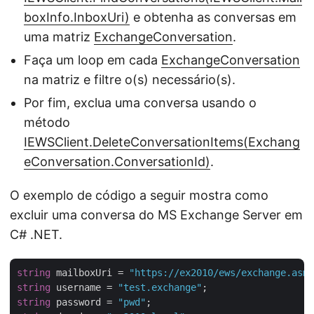
boxInfo.InboxUri)
e obtenha as conversas em
uma matriz
ExchangeConversation
.
Faça um loop em cada
ExchangeConversation
na matriz e filtre o(s) necessário(s).
Por fim, exclua uma conversa usando o
método
IEWSClient.DeleteConversationItems(Exchang
eConversation.ConversationId)
.
O exemplo de código a seguir mostra como
excluir uma conversa do MS Exchange Server em
C# .NET.
string
 mailboxUri = 
"https://ex2010/ews/exchange.asmx
string
 username = 
"test.exchange"
string
 password = 
"pwd"