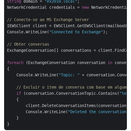
string
 domain = 
"ex2010.local"
;

NetworkCredential credentials = 
new
 NetworkCredential
// Conecte-se ao MS Exchange Server
IEWSClient client = EWSClient.GetEWSClient(mailboxUri
Console.WriteLine(
"Connected to Exchange"
);

// Obter conversas
ExchangeConversation[] conversations = client.FindCon
foreach
 (ExchangeConversation conversation 
in
 convers
{

    Console.WriteLine(
"Topic: "
 + conversation.Conver
// Excluir o item de conversa com base em alguma 
if
 (conversation.ConversationTopic.Contains(
"test
    {

        client.DeleteConversationItems(conversation.C
        Console.WriteLine(
"Deleted the conversation i
    }
