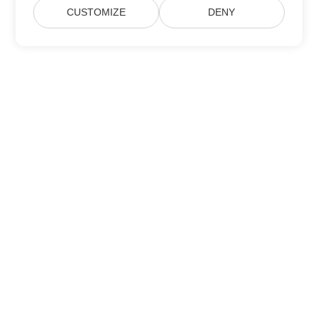
CUSTOMIZE
DENY
Inscreva-se nas atualizações de produtos
da Aspose
Receba newsletters mensais e ofertas diretamente na sua caixa
de correio.
Enviar