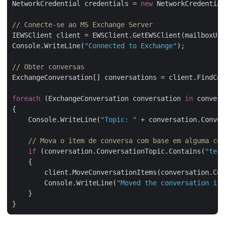
NetworkCredential credentials = 
new
 NetworkCredential
// Conecte-se ao MS Exchange Server
IEWSClient client = EWSClient.GetEWSClient(mailboxUri
Console.WriteLine(
"Connected to Exchange"
);

// Obter conversas
ExchangeConversation[] conversations = client.FindCon
foreach
 (ExchangeConversation conversation 
in
 convers
{

    Console.WriteLine(
"Topic: "
 + conversation.Conver
// Mova o item de conversa com base em alguma con
if
 (conversation.ConversationTopic.Contains(
"test
    {

        client.MoveConversationItems(conversation.Con
        Console.WriteLine(
"Moved the conversation ite
    }
