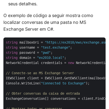
seus detalhes.
O exemplo de código a seguir mostra como
localizar conversas de uma pasta no MS
Exchange Server em C#.
string
 mailboxUri = 
"https://ex2010/ews/exchange.asmx
string
 username = 
"test.exchange"
string
 password = 
"pwd"
string
 domain = 
"ex2010.local"
;

NetworkCredential credentials = 
new
 NetworkCredential
// Conecte-se ao MS Exchange Server
IEWSClient client = EWSClient.GetEWSClient(mailboxUri
Console.WriteLine(
"Connected to Exchange"
);

// Obter conversas da caixa de entrada
ExchangeConversation[] conversations = client.FindCon
// Mostrar todas as conversas