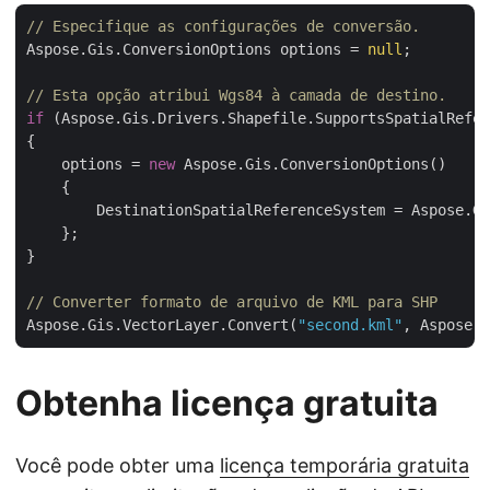
// Especifique as configurações de conversão.
Aspose.Gis.ConversionOptions options = 
null
;

// Esta opção atribui Wgs84 à camada de destino.
if
 (Aspose.Gis.Drivers.Shapefile.SupportsSpatialRefer
{

    options = 
new
 Aspose.Gis.ConversionOptions()

    {

        DestinationSpatialReferenceSystem = Aspose.Gi
    };

}

// Converter formato de arquivo de KML para SHP
Aspose.Gis.VectorLayer.Convert(
"second.kml"
, Aspose.G
Obtenha licença gratuita
Você pode obter uma
licença temporária gratuita