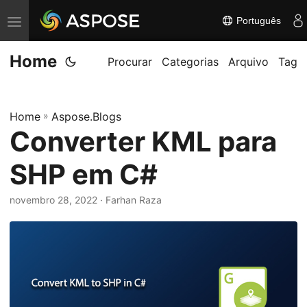
Português
A
l
Home
t
Procurar
Categorias
Arquivo
Tag
e
r
Home
»
Aspose.Blogs
n
Converter KML para
a
r
SHP em C#
n
a
novembro 28, 2022
· Farhan Raza
v
e
g
a
ç