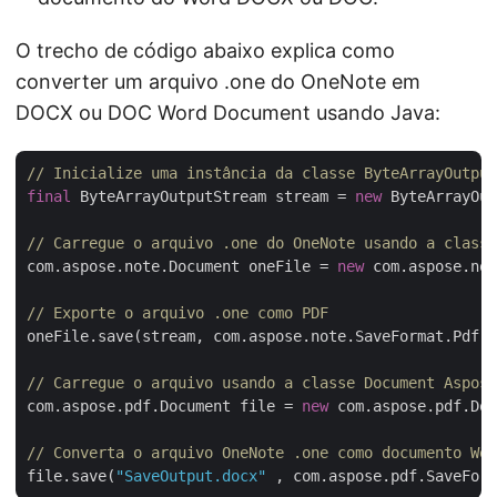
O trecho de código abaixo explica como
converter um arquivo .one do OneNote em
DOCX ou DOC Word Document usando Java:
// Inicialize uma instância da classe ByteArrayOutput
final
 ByteArrayOutputStream stream = 
new
 ByteArrayOut
// Carregue o arquivo .one do OneNote usando a classe
com.aspose.note.Document oneFile = 
new
 com.aspose.no
// Exporte o arquivo .one como PDF
oneFile.save(stream, com.aspose.note.SaveFormat.Pdf);

// Carregue o arquivo usando a classe Document Aspose
com.aspose.pdf.Document file = 
new
 com.aspose.pdf.Doc
// Converta o arquivo OneNote .one como documento Wor
file.save(
"SaveOutput.docx"