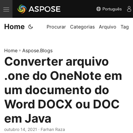
Português
A
l
Home
t
Procurar
Categorias
Arquivo
Tag
e
r
Home
»
Aspose.Blogs
n
Converter arquivo
a
r
.one do OneNote em
n
a
um documento do
v
Word DOCX ou DOC
e
g
em Java
a
ç
outubro 14, 2021
· Farhan Raza