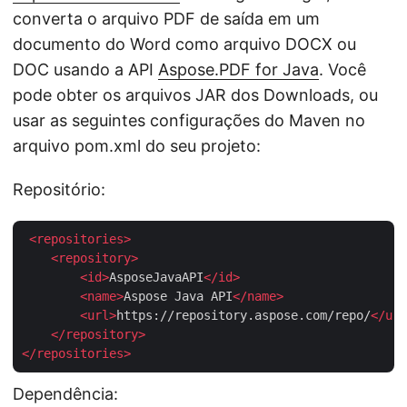
converta o arquivo PDF de saída em um
documento do Word como arquivo DOCX ou
DOC usando a API
Aspose.PDF for Java
. Você
pode obter os arquivos JAR dos Downloads, ou
usar as seguintes configurações do Maven no
arquivo pom.xml do seu projeto:
Repositório:
<
repositories
>
<
repository
>
<
id
>
AsposeJavaAPI
</
id
>
<
name
>
Aspose Java API
</
name
>
<
url
>
https://repository.aspose.com/repo/
</
url
</
repository
>
</
repositories
>
Dependência: