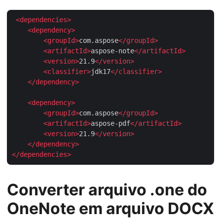
<
dependencies
>
<
dependency
>
<
groupId
>
com.aspose
</
groupId
>
<
artifactId
>
aspose-note
</
artifactId
>
<
version
>
21.9
</
version
>
<
classifier
>
jdk17
</
classifier
>
</
dependency
>
<
dependency
>
<
groupId
>
com.aspose
</
groupId
>
<
artifactId
>
aspose-pdf
</
artifactId
>
<
version
>
21.9
</
version
>
</
dependency
>
</
dependencies
>
Converter arquivo .one do
OneNote em arquivo DOCX