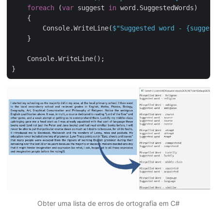
foreach
 (
var
 suggest 
in
 word.SuggestedWords)

    {

        Console.WriteLine(
$"Suggested word - 
{suggest
    }

    Console.WriteLine();

Obter uma lista de erros de ortografia em C#