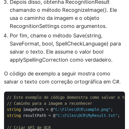
Depois disso, obtenha RecognitionResult
chamando o método RecognizeImage(). Ele
usa o caminho da imagem e o objeto
RecognitionSettings como argumentos.
Por fim, chame o método Save(string,
SaveFormat, bool, SpellCheckLanguage) para
salvar o texto. Ele assume o valor bool
applySpellingCorrection como verdadeiro.
O código de exemplo a seguir mostra como
salvar o texto com correção ortográfica em C#.
// Este exemplo de código demonstra como salvar o tex
// Caminho para a imagem a reconhecer
string
 imagePath = @
"C:\Files\OCR\sample.png"
string
 resultPath = @
"C:\Files\OCR\MyResult.txt"
;

// Criar API de OCR