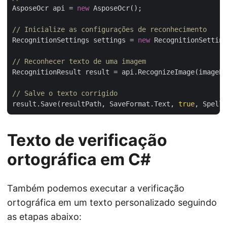
AsposeOcr api = 
new
 AsposeOcr();

// Inicialize as configurações de reconhecimento
RecognitionSettings settings = 
new
 RecognitionSetting
// Reconhecer texto de uma imagem 
RecognitionResult result = api.RecognizeImage(imagePa
// Salve o texto corrigido
result.Save(resultPath, SaveFormat.Text, 
true
Texto de verificação
ortográfica em C#
Também podemos executar a verificação
ortográfica em um texto personalizado seguindo
as etapas abaixo: