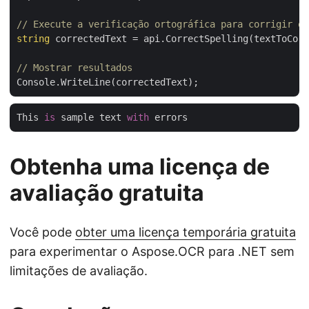
// Execute a verificação ortográfica para corrigir er
string
 correctedText = api.CorrectSpelling(textToCorr
// Mostrar resultados
This 
is
 sample text 
with
Obtenha uma licença de
avaliação gratuita
Você pode
obter uma licença temporária gratuita
para experimentar o Aspose.OCR para .NET sem
limitações de avaliação.