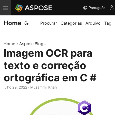
Português
A
l
Home
t
Procurar
Categorias
Arquivo
Tag
e
r
Home
»
Aspose.Blogs
n
Imagem OCR para
a
r
texto e correção
n
a
ortográfica em C #
v
julho 29, 2022
· Muzammil Khan
e
g
a
ç