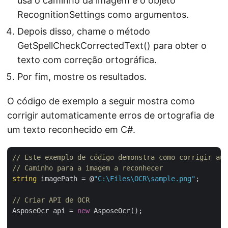
usa o caminho da imagem e o objeto
RecognitionSettings como argumentos.
Depois disso, chame o método
GetSpellCheckCorrectedText() para obter o
texto com correção ortográfica.
Por fim, mostre os resultados.
O código de exemplo a seguir mostra como
corrigir automaticamente erros de ortografia de
um texto reconhecido em C#.
// Este exemplo de código demonstra como corrigir aut
// Caminho para a imagem a reconhecer
string
 imagePath = @
"C:\Files\OCR\sample.png"
;

// Criar API de OCR
AsposeOcr api = 
new
 AsposeOcr();
