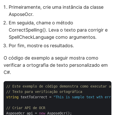
Primeiramente, crie uma instância da classe
AsposeOcr.
Em seguida, chame o método
CorrectSpelling(). Leva o texto para corrigir e
SpellCheckLanguage como argumentos.
Por fim, mostre os resultados.
O código de exemplo a seguir mostra como
verificar a ortografia de texto personalizado em
C#.
// Este exemplo de código demonstra como executar a v
// Texto para verificação ortográfica
string
 textToCorrect = 
"This is sample text wth errro
// Criar API de OCR
AsposeOcr api = 
new
 AsposeOcr();
