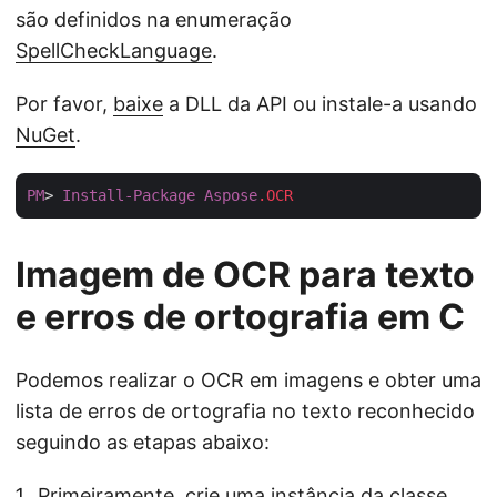
são definidos na enumeração
SpellCheckLanguage
.
Por favor,
baixe
a DLL da API ou instale-a usando
NuGet
.
PM
> 
Install-Package
Aspose
.OCR
Imagem de OCR para texto
e erros de ortografia em C
Podemos realizar o OCR em imagens e obter uma
lista de erros de ortografia no texto reconhecido
seguindo as etapas abaixo:
Primeiramente, crie uma instância da classe