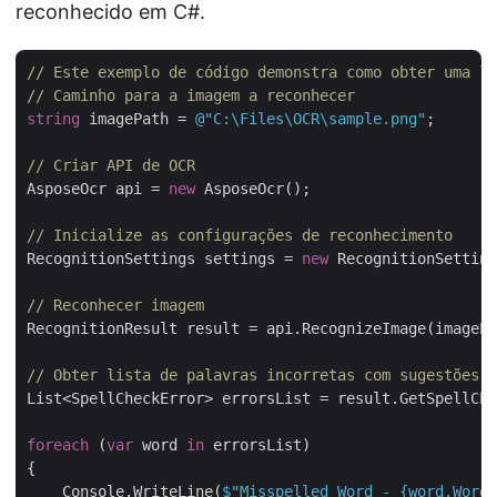
reconhecido em C#.
// Este exemplo de código demonstra como obter uma li
// Caminho para a imagem a reconhecer
string
 imagePath = 
@"C:\Files\OCR\sample.png"
;

// Criar API de OCR
AsposeOcr api = 
new
 AsposeOcr();

// Inicialize as configurações de reconhecimento
RecognitionSettings settings = 
new
 RecognitionSetting
// Reconhecer imagem           
RecognitionResult result = api.RecognizeImage(imagePa
// Obter lista de palavras incorretas com sugestões
List<SpellCheckError> errorsList = result.GetSpellChe
foreach
 (
var
 word 
in
 errorsList)

{

    Console.WriteLine(
$"Misspelled Word - 
{word.Word}