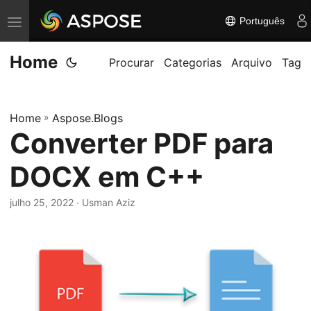
Português
A
l
Home
t
Procurar
Categorias
Arquivo
Tag
e
r
Home
»
Aspose.Blogs
n
Converter PDF para
a
r
DOCX em C++
n
a
julho 25, 2022
· Usman Aziz
v
e
g
a
ç