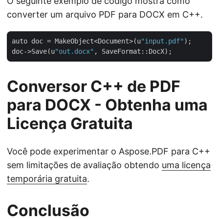
O seguinte exemplo de código mostra como
converter um arquivo PDF para DOCX em C++.
auto doc = MakeObject<Document>(u
"input.pdf"
);

doc->Save(u
"out.docx"
Conversor C++ de PDF
para DOCX - Obtenha uma
Licença Gratuita
Você pode experimentar o Aspose.PDF para C++
sem limitações de avaliação obtendo
uma licença
temporária gratuita
.
Conclusão