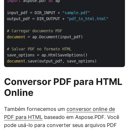
import
 aspose.pdf 
as
 ap

input_pdf = DIR_INPUT + 
"sample.pdf"
output_pdf = DIR_OUTPUT + 
"pdf_to_html.html"
# Carregar documento PDF
document
 = ap.Document(input_pdf)

# Salvar PDF no formato HTML
document
Conversor PDF para HTML
Online
Também fornecemos um
conversor online de
PDF para HTML
baseado em Aspose.PDF. Você
pode usá-lo para converter seus arquivos PDF