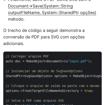
Document->Save(System::String
outputFileName, System::SharedPtr opções)
método.
O trecho de código a seguir demonstra a
conversão de PDF para SVG com opções
adicionais.
// Carregar arquivo PDF
auto doc = MakeObject<Document>(u
"input.pdf"
);

// Instanciar um objeto de SvgSaveOptions
SharedPtr<SvgSaveOptions> options = MakeObject<SvgSav
// Coloque o arquivo de saída na pasta com o mesmo no
options->TreatTargetFileNameAsDirectory = 
true
;

// Salve o PDF como arquivo SVG