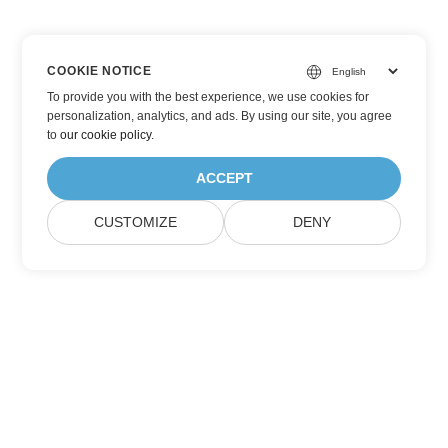
COOKIE NOTICE
To provide you with the best experience, we use cookies for
personalization, analytics, and ads. By using our site, you agree
to
our cookie policy
.
ACCEPT
CUSTOMIZE
DENY
Inscreva-se nas atualizações de produtos
da Aspose
Receba newsletters mensais e ofertas diretamente na sua caixa