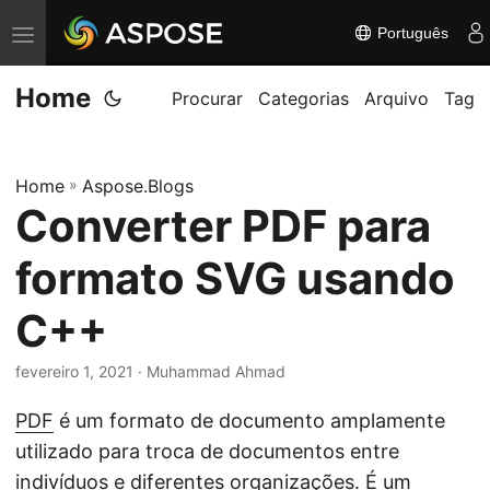
Português
A
l
Home
t
Procurar
Categorias
Arquivo
Tag
e
r
Home
»
Aspose.Blogs
n
Converter PDF para
a
r
formato SVG usando
n
a
C++
v
fevereiro 1, 2021
· Muhammad Ahmad
e
g
PDF
é um formato de documento amplamente
a
utilizado para troca de documentos entre
ç
indivíduos e diferentes organizações. É um