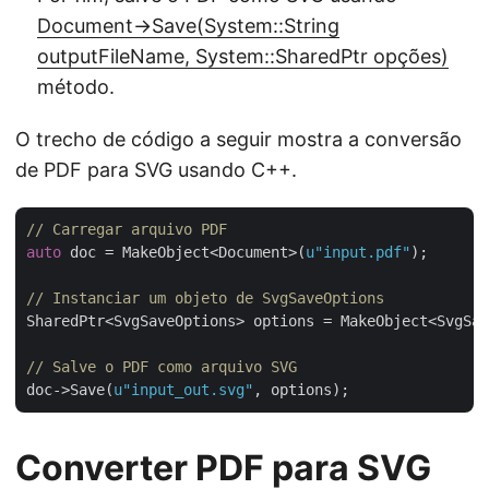
Document->Save(System::String
outputFileName, System::SharedPtr opções)
método.
O trecho de código a seguir mostra a conversão
de PDF para SVG usando C++.
// Carregar arquivo PDF
auto
 doc = MakeObject<Document>(
u"input.pdf"
);

// Instanciar um objeto de SvgSaveOptions
SharedPtr<SvgSaveOptions> options = MakeObject<SvgSav
// Salve o PDF como arquivo SVG
doc->Save(
u"input_out.svg"
Converter PDF para SVG