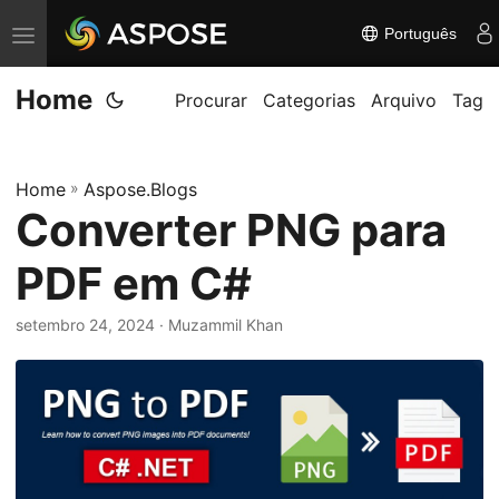
Português
A
l
Home
t
Procurar
Categorias
Arquivo
Tag
e
r
Home
»
Aspose.Blogs
n
Converter PNG para
a
r
PDF em C#
n
a
setembro 24, 2024
· Muzammil Khan
v
e
g
a
ç