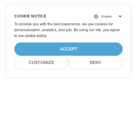
COOKIE NOTICE
To provide you with the best experience, we use cookies for
personalization, analytics, and ads. By using our site, you agree
to
our cookie policy
.
ACCEPT
CUSTOMIZE
DENY
Assine as atualizações do produto Aspose
Receba boletins e ofertas mensais diretamente na sua caixa de
correio.