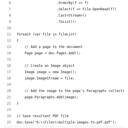
                    .OrderBy(f => f)
                    .Select(f => File.OpenRead(f))
                    .Cast<Stream>()
                    .ToList();
foreach (var file in fileList)
{
    // Add a page to the document    
    Page page = doc.Pages.Add();
    // Create an Image object    
    Image image = new Image();
    image.ImageStream = file;
    // Add the image to the page's Paragraphs collectio
    page.Paragraphs.Add(image);
}
// Save resultant PDF file
doc.Save("D:\\Files\\multiple-images-to-pdf.pdf");