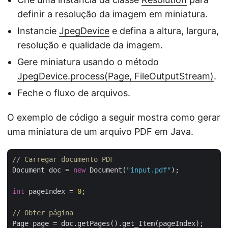
definir a resolução da imagem em miniatura.
Instancie
JpegDevice
e defina a altura, largura,
resolução e qualidade da imagem.
Gere miniatura usando o método
JpegDevice.process(Page, FileOutputStream)
.
Feche o fluxo de arquivos.
O exemplo de código a seguir mostra como gerar
uma miniatura de um arquivo PDF em Java.
// Carregar documento PDF
Document doc = 
new
 Document(
"input.pdf"
);

int
 pageIndex = 
0
;

// Obter página
Page page = doc.getPages().get_Item(pageIndex);
