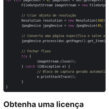
for
 (
int
 pageCount = 
0
; pageCount < doc.getPages().si
	FileOutputStream imageStream = 
new
 FileOutput
// Criar objeto de resolução
	Resolution resolution = 
new
 Resolution(
300
);

	JpegDevice jpegDevice = 
new
 JpegDevice(
45
, 
59
// Converta uma página específica e salve a i
	jpegDevice.process(doc.getPages().get_Item(pageCount), imageStream);

// Fechar fluxo
try
 {

		imageStream.close();

	} 
catch
 (IOException e) {

// Bloco de captura gerado automatica
		e.printStackTrace();

	}

Obtenha uma licença