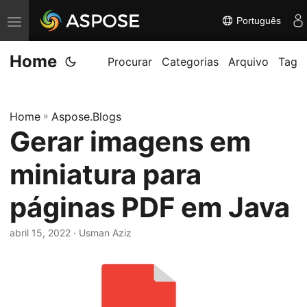
Português
A
l
Home
t
Procurar
Categorias
Arquivo
Tag
e
r
Home
»
Aspose.Blogs
n
Gerar imagens em
a
r
miniatura para
n
a
páginas PDF em Java
v
abril 15, 2022
· Usman Aziz
e
g
a
ç