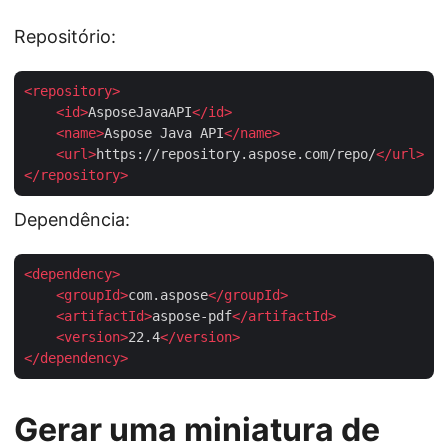
Repositório:
<
repository
>
<
id
>
AsposeJavaAPI
</
id
>
<
name
>
Aspose Java API
</
name
>
<
url
>
https://repository.aspose.com/repo/
</
url
>
</
repository
>
Dependência:
<
dependency
>
<
groupId
>
com.aspose
</
groupId
>
<
artifactId
>
aspose-pdf
</
artifactId
>
<
version
>
22.4
</
version
>
</
dependency
>
Gerar uma miniatura de