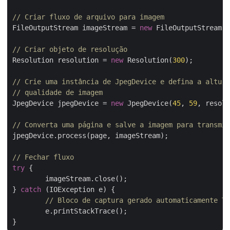
// Criar fluxo de arquivo para imagem
FileOutputStream imageStream = 
new
 FileOutputStream(
"
// Criar objeto de resolução
Resolution resolution = 
new
 Resolution(
300
);

// Crie uma instância de JpegDevice e defina a altura
// qualidade de imagem
JpegDevice jpegDevice = 
new
 JpegDevice(
45
, 
59
, resolu
// Converta uma página e salve a imagem para transmit
jpegDevice.process(page, imageStream);

// Fechar fluxo
try
 {

	imageStream.close();

} 
catch
 (IOException e) {

// Bloco de captura gerado automaticamente TO
	e.printStackTrace();
