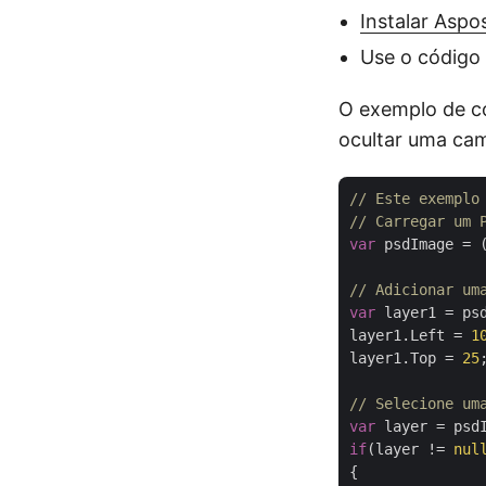
Instalar Asp
Use o código 
O exemplo de c
ocultar uma ca
// Este exemplo
// Carregar um 
var
 psdImage = 
// Adicionar um
var
 layer1 = ps
layer1.Left = 
1
layer1.Top = 
25
;
// Selecione um
var
 layer = psd
if
(layer != 
nul
{
