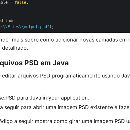
ible = 
false
;

editado
C:\\Files\\output.psd"
nder mais sobre como adicionar novas camadas em
o detalhado
.
arquivos PSD em Java
e editar arquivos PSD programaticamente usando Jav
se.PSD para Java
in your application.
a seguir para abrir uma imagem PSD existente e fazer
ódigo a seguir mostra como girar uma imagem PSD u