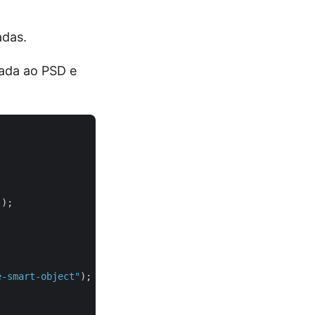
adas.
ada ao PSD e
);

e-smart-object"