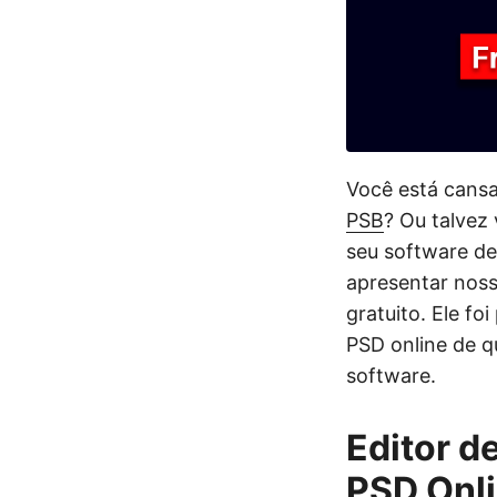
Você está cansa
PSB
? Ou talvez 
seu software de
apresentar noss
gratuito. Ele f
PSD online de q
software.
Editor d
PSD Onl