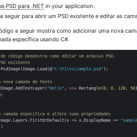
ose.PSD para .NET
in your application.
a seguir para abrir um PSD existente e editar as cam
ódigo a seguir mostra como adicionar uma nova cam
mada específica usando C#.
 de código demonstra como editar um arquivo PSD.
PSD existente
(PsdImage)Image.Load(@
"C:\Files\sample.psd"
);

a nova camada de texto
dImage.AddTextLayer(
"Hello"
, 
new
 Rectangle(
0
, 
0
, 
120
, 
50
)
0
;



a camada específica e altere suas propriedades
Image.Layers.FirstOrDefault(
x
 =>
 x.DisplayName == 
"sampl
l
)
