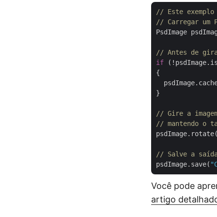
// Este exemplo
// Carregar um 
PsdImage psdIma
// Antes de gir
if
 (!psdImage.is
{

  psdImage.cache
}

// Gire a image
// mantendo o t
psdImage.rotate
// Salve a saíd
psdImage.save(
"
Você pode apre
artigo detalhad