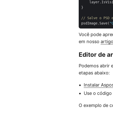
    layer.IsVis
}

// Salve o PSD 
psdImage.Save(
"
Você pode apre
em nosso
artig
Editor de 
Podemos abrir 
etapas abaixo:
Instalar Aspo
Use o código 
O exemplo de c