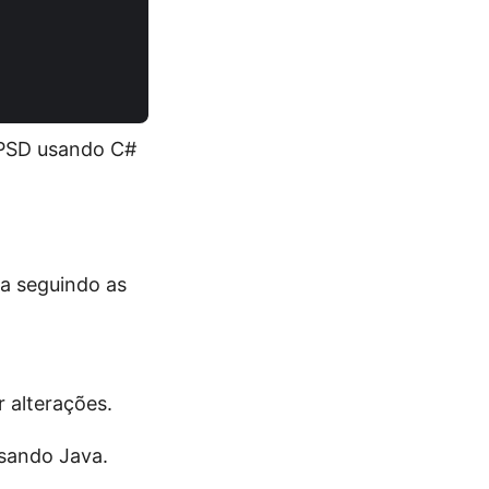
 PSD usando C#
a seguindo as
 alterações.
sando Java.