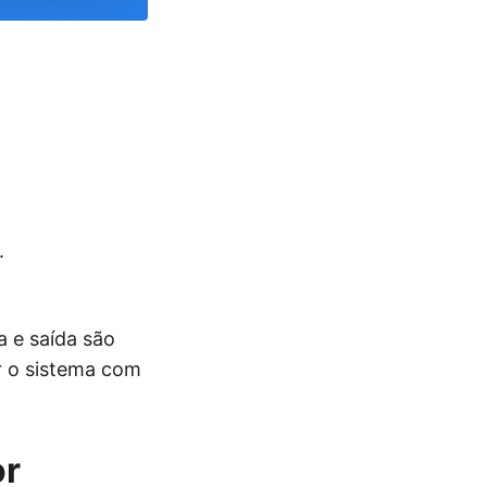
.
 e saída são
r o sistema com
or