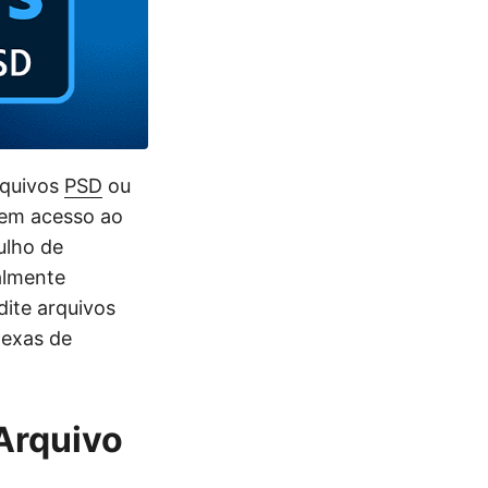
rquivos
PSD
ou
 sem acesso ao
ulho de
almente
dite arquivos
lexas de
 Arquivo