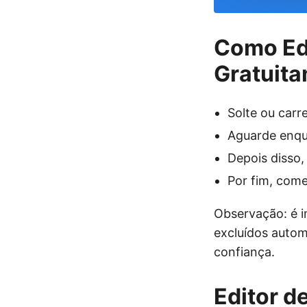
Como Edi
Gratuit
Solte ou carr
Aguarde enqu
Depois disso,
Por fim, come
Observação: é i
excluídos autom
confiança.
Editor d