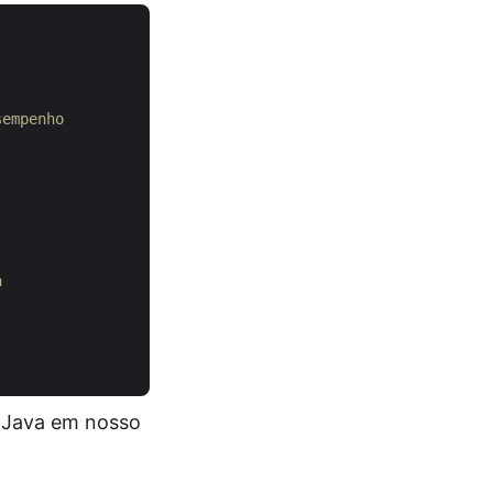
sempenho
a
o Java em nosso