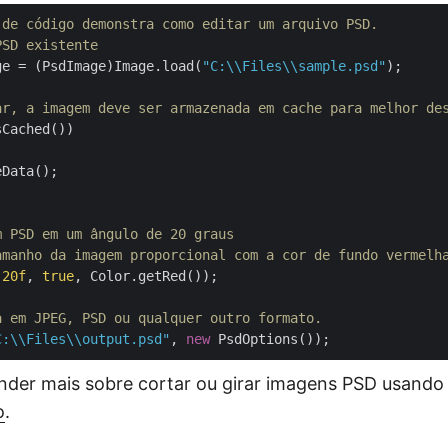
 de código demonstra como editar um arquivo PSD.
PSD existente
ge = (PsdImage)Image.load(
"C:\\Files\\sample.psd"
);

ar, a imagem deve ser armazenada em cache para melhor de
Cached())

Data();

m PSD em um ângulo de 20 graus 
amanho da imagem proporcional com a cor de fundo vermelh
(
20f
, 
true
, Color.getRed());

a em JPEG, PSD ou qualquer outro formato.
C:\\Files\\output.psd"
, 
new
nder mais sobre cortar ou girar imagens PSD usand
o
.