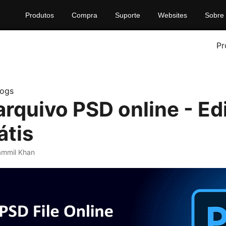
Produtos
Compra
Suporte
Websites
Sobre
Pr
logs
arquivo PSD online - Ed
átis
mmil Khan