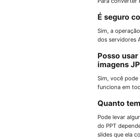
Para converter 
É seguro c
Sim, a operação
dos servidores 
Posso usar
imagens J
Sim, você pode 
funciona em to
Quanto tem
Pode levar algu
do PPT depende
slides que ela c