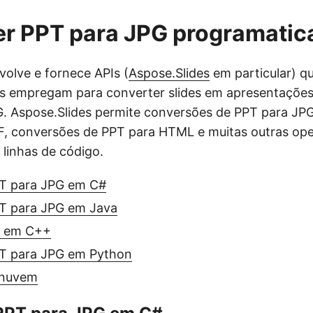
er PPT para JPG programati
olve e fornece APIs (
Aspose.Slides
em particular) qu
s empregam para converter slides em apresentaçõe
. Aspose.Slides permite conversões de PPT para JP
F, conversões de PPT para HTML e muitas outras op
linhas de código.
T para JPG em C#
T para JPG em Java
G em C++
T para JPG em Python
 nuvem