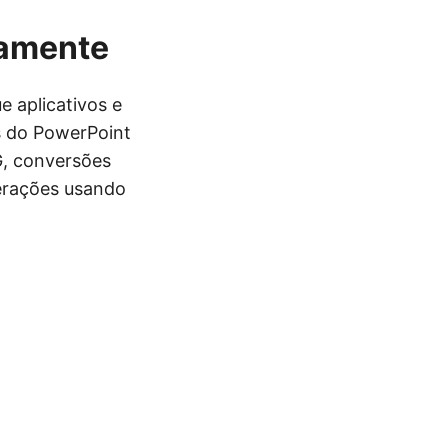
camente
e aplicativos e
s do PowerPoint
G, conversões
erações usando