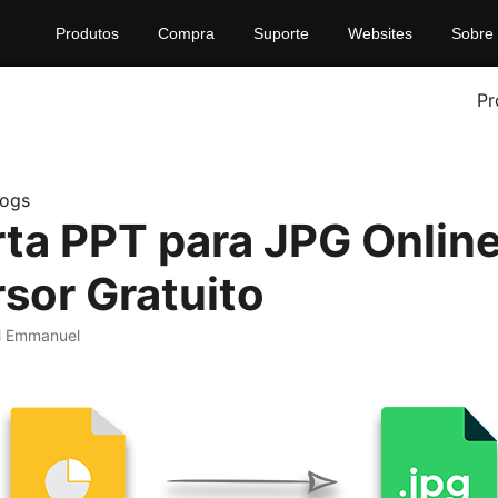
Produtos
Compra
Suporte
Websites
Sobre
Pr
logs
ta PPT para JPG Online
sor Gratuito
ki Emmanuel