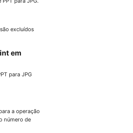
e PPT para JPG.
são excluídos
int em
 PPT para JPG
?
para a operação
do número de