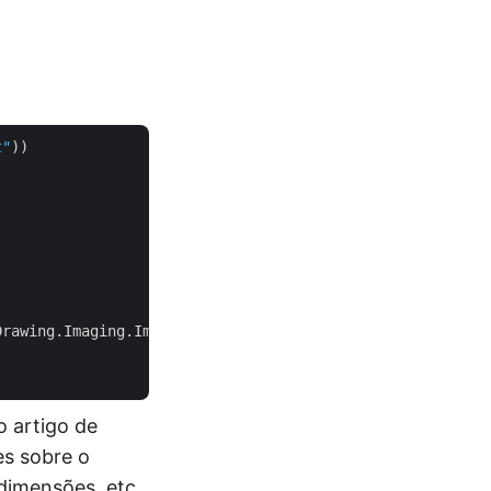
t"
))

rawing.Imaging.ImageFormat.Jpeg);

 artigo de
s sobre o
dimensões, etc.