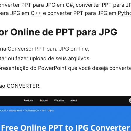
converter PPT para JPG em
C#
, converter PPT para 
para JPG em
C++
e converter PPT para JPG em
Pyth
r Online de PPT para JPG
ina
Conversor PPT para JPG on-line
.
tar ou fazer upload de seus arquivos.
presentação do PowerPoint que você deseja convert
otão CONVERTER.