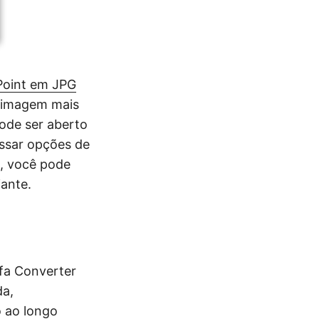
Point em JPG
e imagem mais
ode ser aberto
essar opções de
, você pode
iante.
fa Converter
da,
 ao longo