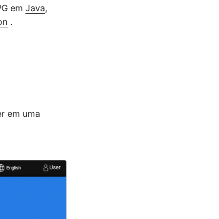
JPG em
Java
,
on
.
er em uma