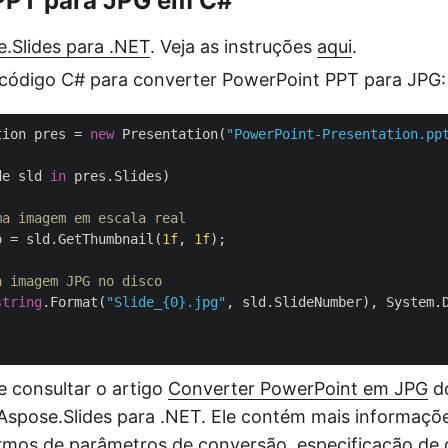
PPT para JPG em C#
.Slides para .NET
. Veja as instruções
aqui
.
 código C# para converter PowerPoint PPT para JPG:
tion pres = 
new
 Presentation(
"PowerPoint-Presentation.pp
de sld 
in
 pres.Slides)

ma imagem em escala real
p = sld.GetThumbnail(
1f
, 
1f
);

a imagem JPG no disco
string
.Format(
"Slide_{0}.jpg"
, sld.SlideNumber), System.D
 consultar o artigo
Converter PowerPoint em JPG
do
spose.Slides para .NET. Ele contém mais informaçõe
mos de parâmetros de conversão, especificação de 