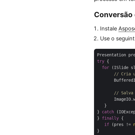
Conversão 
Instale
Aspose
Use o seguin
Presentation pr
try
 {

for
 (ISlide sl
// Cria 
       Buffered
// Salva
       ImageIO.
   }

} 
catch
 (IOExcep
} 
finally
 {

if
 (pres != 