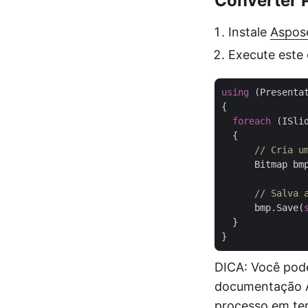
Converter 
Instale
Aspose
Execute este
using
 (Presenta
{

foreach
 (ISli
  {

// Cria u
      Bitmap bm
// Salva 
      bmp.Save(
  }

DICA: Você pode
documentação A
processo em ter