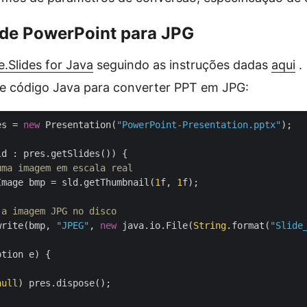
de PowerPoint para JPG
.Slides for Java
seguindo as instruções dadas
aqui
.
te código Java para converter PPT em JPG:
es = 
new
 Presentation(
"PowerPoint-Presentation.pptx"
d : pres.getSlides()) {

uma imagem em escala real
Image bmp = sld.getThumbnail(
1
f, 
1
f);

 a imagem JPG no disco
write(bmp, 
"JPEG"
, 
new
 java.io.File(
String
.format(
"Slide
tion e) {

null
) pres.dispose();
