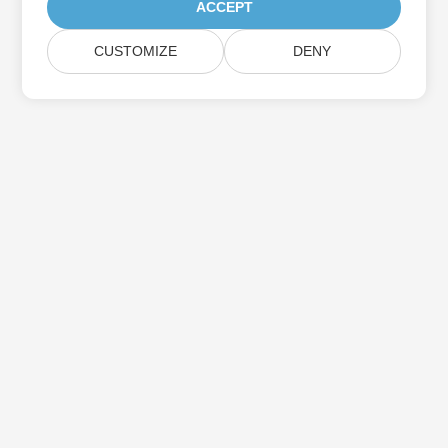
ACCEPT
CUSTOMIZE
DENY
Assine as atualizações do produto Aspose
Receba boletins e ofertas mensais diretamente na sua caixa de
correio.
Enviar