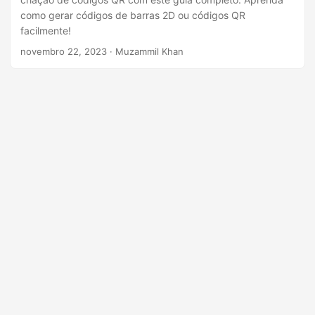
ã
como gerar códigos de barras 2D ou códigos QR
o
facilmente!
novembro 22, 2023
· Muzammil Khan