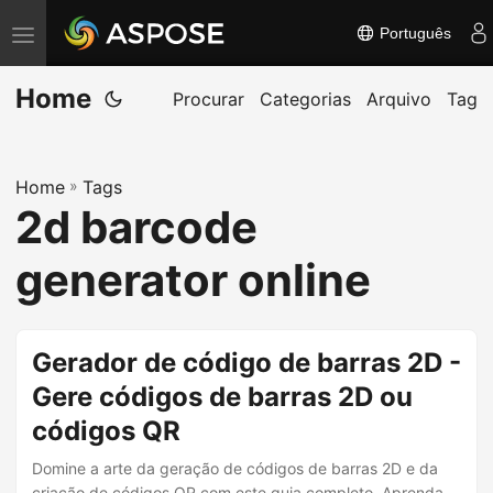
Português
A
l
Home
t
Procurar
Categorias
Arquivo
Tag
e
r
Home
»
Tags
n
2d barcode
a
r
generator online
n
a
v
Gerador de código de barras 2D -
e
Gere códigos de barras 2D ou
g
códigos QR
a
ç
Domine a arte da geração de códigos de barras 2D e da
criação de códigos QR com este guia completo. Aprenda