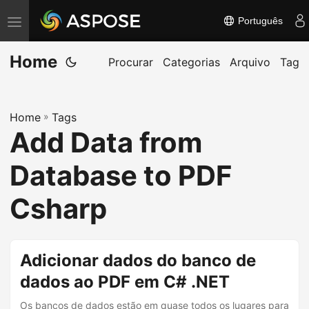
Português
A
l
Home
t
Procurar
Categorias
Arquivo
Tag
e
r
Home
»
Tags
n
Add Data from
a
r
Database to PDF
n
a
Csharp
v
e
g
Adicionar dados do banco de
a
dados ao PDF em C# .NET
ç
Os bancos de dados estão em quase todos os lugares para