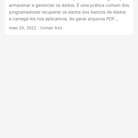
ã
armazenar e gerenciar os dados. É uma prática comum dos
o
programadores recuperar os dados dos bancos de dados
e carregá-los nos aplicativos. Ao gerar arquivos PDF
programaticamente, pode ser necessário preencher o
maio 20, 2022
· Usman Aziz
documento com os dados do banco de dados. Para fazer
isso em aplicativos .NET, este artigo mostra como adicionar
dados do banco de dados a arquivos PDF em C#.