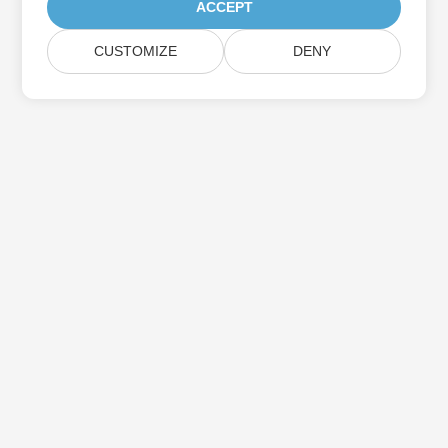
ACCEPT
CUSTOMIZE
DENY
Assine as atualizações do produto Aspose
Receba boletins e ofertas mensais diretamente na sua caixa de
correio.
Enviar